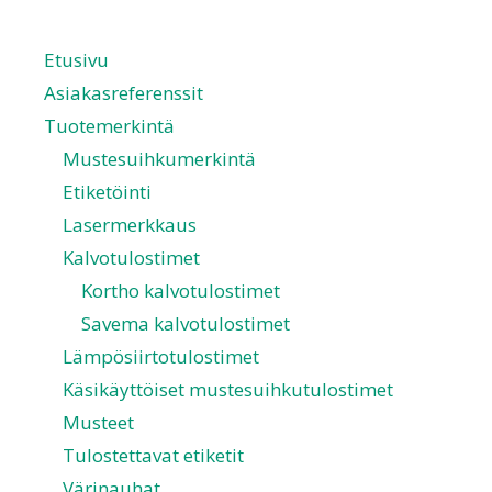
Etusivu
Asiakasreferenssit
Tuotemerkintä
Mustesuihkumerkintä
Etiketöinti
Lasermerkkaus
Kalvotulostimet
Kortho kalvotulostimet
Savema kalvotulostimet
Lämpösiirtotulostimet
Käsikäyttöiset mustesuihkutulostimet
Musteet
Tulostettavat etiketit
Värinauhat