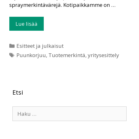
spraymerkintävärejä. Kotipaikkamme on …
Lue lisää
Esitteet ja julkaisut
Puunkorjuu
,
Tuotemerkintä
,
yritysesittely
Etsi