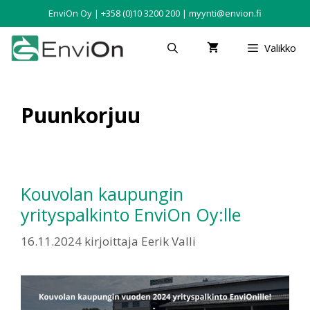
EnviOn Oy | +358 (0)10 3200 200 | myynti@envion.fi
Valikko
Puunkorjuu
Kouvolan kaupungin
yrityspalkinto EnviOn Oy:lle
16.11.2024
kirjoittaja
Eerik Valli