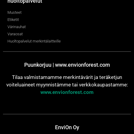
huoltopalvelut
Musteet
Etiketit
Värinauhat
Varaosat
Huoltopalvelut merkintälaitteille
Puunkorjuu | www.envionforest.com
Tilaa valmistamamme merkintävärit ja teräketjun
voiteluaineet myynnistämme tai verkkokaupastamme:
www.envionforest.com
EnviOn Oy