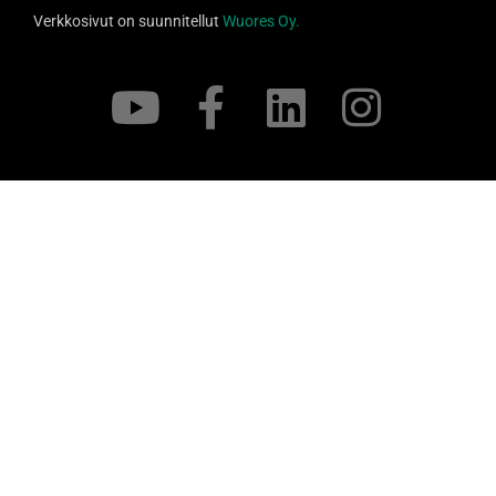
Verkkosivut on suunnitellut
Wuores Oy.
Support
S