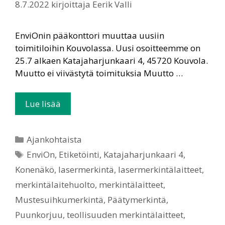
8.7.2022
kirjoittaja
Eerik Valli
EnviOnin pääkonttori muuttaa uusiin
toimitiloihin Kouvolassa. Uusi osoitteemme on
25.7 alkaen Katajaharjunkaari 4, 45720 Kouvola.
Muutto ei viivästytä toimituksia Muutto …
Lue lisää
Ajankohtaista
EnviOn
,
Etiketöinti
,
Katajaharjunkaari 4
,
Konenäkö
,
lasermerkintä
,
lasermerkintälaitteet
,
merkintälaitehuolto
,
merkintälaitteet
,
Mustesuihkumerkintä
,
Päätymerkintä
,
Puunkorjuu
,
teollisuuden merkintälaitteet
,