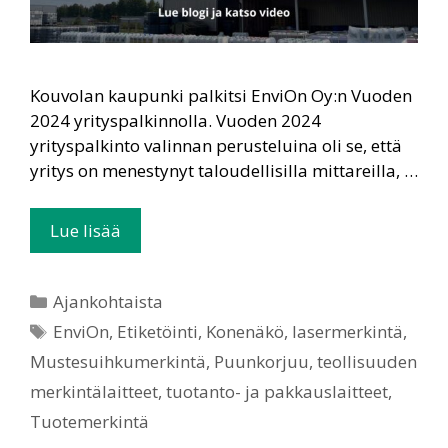
Kouvolan kaupunki palkitsi EnviOn Oy:n Vuoden
2024 yrityspalkinnolla. Vuoden 2024
yrityspalkinto valinnan perusteluina oli se, että
yritys on menestynyt taloudellisilla mittareilla, …
Lue lisää
Ajankohtaista
EnviOn
,
Etiketöinti
,
Konenäkö
,
lasermerkintä
,
Mustesuihkumerkintä
,
Puunkorjuu
,
teollisuuden
merkintälaitteet
,
tuotanto- ja pakkauslaitteet
,
Tuotemerkintä