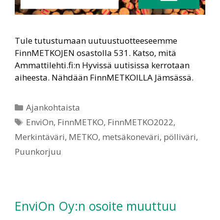
Tule tutustumaan uutuustuotteeseemme
FinnMETKOJEN osastolla 531. Katso, mitä
Ammattilehti.fi:n Hyvissä uutisissa kerrotaan
aiheesta. Nähdään FinnMETKOILLA Jämsässä.
Ajankohtaista
EnviOn
,
FinnMETKO
,
FinnMETKO2022
,
Merkintäväri
,
METKO
,
metsäkoneväri
,
pölliväri
,
Puunkorjuu
EnviOn Oy:n osoite muuttuu