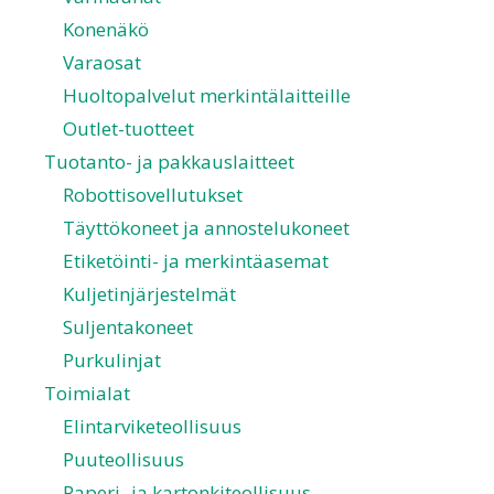
Konenäkö
Varaosat
Huoltopalvelut merkintälaitteille
Outlet-tuotteet
Tuotanto- ja pakkauslaitteet
Robottisovellutukset
Täyttökoneet ja annostelukoneet
Etiketöinti- ja merkintäasemat
Kuljetinjärjestelmät
Suljentakoneet
Purkulinjat
Toimialat
Elintarviketeollisuus
Puuteollisuus
Paperi- ja kartonkiteollisuus