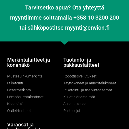
Tarvitsetko apua? Ota yhteyttä
myyntiimme soittamalla +358 10 3200 200
tai sähköpostitse myynti@envion.fi
Merkintälaitteet ja
Tuotanto- ja
konenäkö
pakkauslaitteet
Mustesuihkumerkintä
Robottisovellutukset
Etiketöinti
Täyttökoneet ja annostelukoneet
Lasermerkintä
Etiketöinti- ja merkintäasemat
Lämpösiirtotulostimet
Kuljetinjärjestelmät
Konenäkö
Suljentakoneet
Outlet-tuotteet
Purkulinjat
Varaosat ja