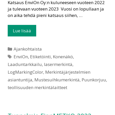
Katsaus EnviOn Oy:n kuluneeseen vuoteen 2022
ja tulevaan vuoteen 2023 Vuosi on lopullaan ja
on aika tehdä pieni katsaus siihen, …
Lue lisää
Ajankohtaista
EnviOn
,
Etiketöinti
,
Konenäkö
,
Laaduntarkkailu
,
lasermerkintä
,
LogMarkingColor
,
Merkintäjärjestelmien
asiantuntija
,
Mustesuihkumerkintä
,
Puunkorjuu
,
teollisuuden merkintälaitteet