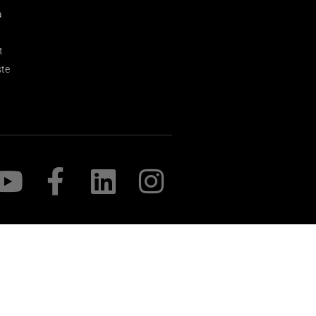
a
t
ste