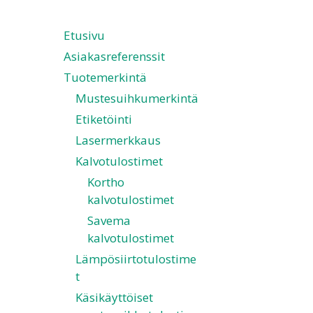
Etusivu
Asiakasreferenssit
Tuotemerkintä
Mustesuihkumerkintä
Etiketöinti
Lasermerkkaus
Kalvotulostimet
Kortho
kalvotulostimet
Savema
kalvotulostimet
Lämpösiirtotulostime
t
Käsikäyttöiset