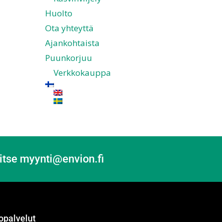
Huolto
Ota yhteyttä
Ajankohtaista
Puunkorjuu
Verkkokauppa
itse myynti@envion.fi
opalvelut