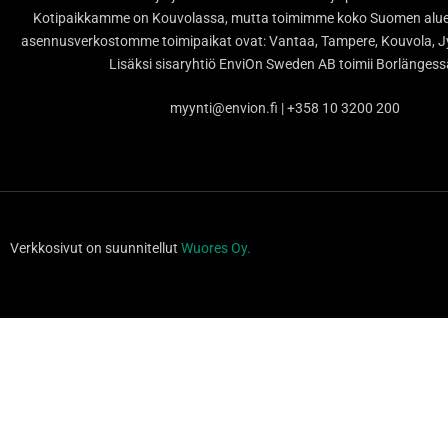
Kotipaikkamme on Kouvolassa, mutta toimimme koko Suomen alueel
asennusverkostomme toimipaikat ovat: Vantaa, Tampere, Kouvola, Jy
Lisäksi sisaryhtiö EnviOn Sweden AB toimii Borlänges
myynti@envion.fi | +358 10 3200 200
Verkkosivut on suunnitellut
Wuores Oy.