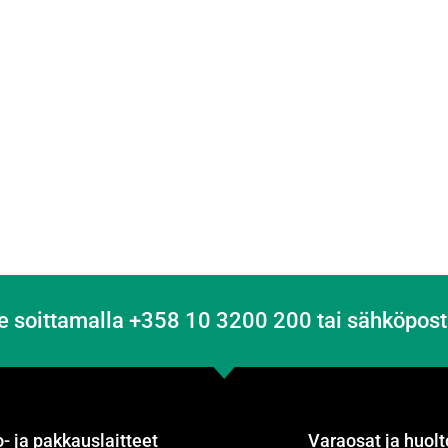
e soittamalla +358 10 3200 200 tai sähköpost
- ja pakkauslaitteet
Varaosat ja huolt