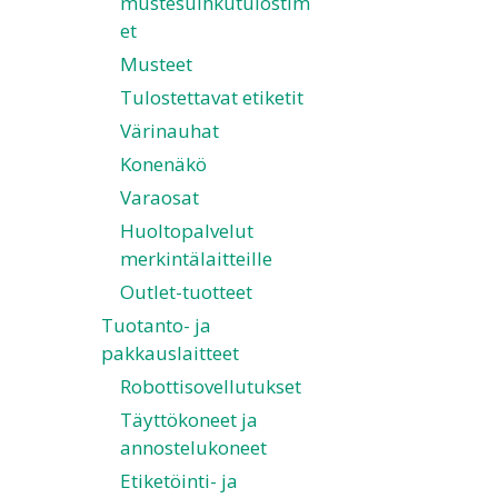
mustesuihkutulostim
et
Musteet
Tulostettavat etiketit
Värinauhat
Konenäkö
Varaosat
Huoltopalvelut
merkintälaitteille
Outlet-tuotteet
Tuotanto- ja
pakkauslaitteet
Robottisovellutukset
Täyttökoneet ja
annostelukoneet
Etiketöinti- ja