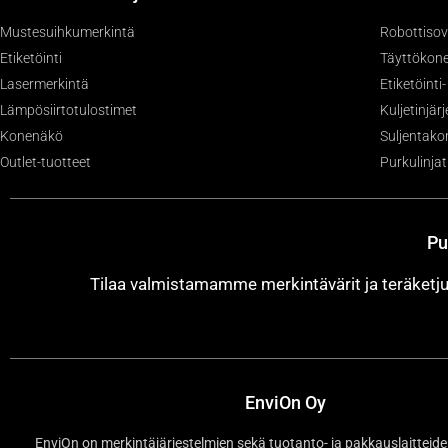
Mustesuihkumerkintä
Robottisov
Etiketöinti
Täyttökone
Lasermerkintä
Etiketöinti
Lämpösiirtotulostimet
Kuljetinjär
Konenäkö
Suljentako
Outlet-tuotteet
Purkulinjat
Pu
Tilaa valmistamamme merkintävärit ja teräket
EnviOn Oy
EnviOn on merkintäjärjestelmien sekä tuotanto- ja pakkauslaitteide