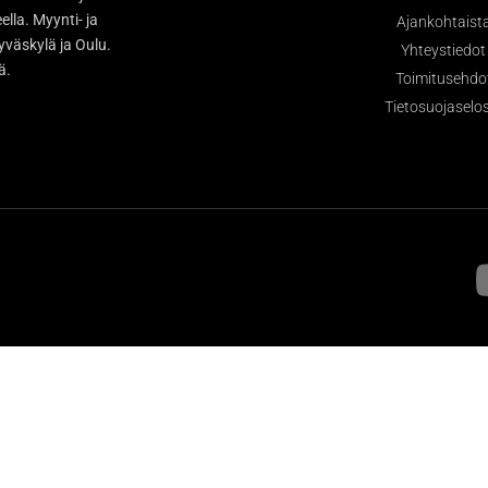
la. Myynti- ja
Ajankohtaist
väskylä ja Oulu.
Yhteystiedot
sä.
Toimitusehdo
Tietosuojaselo