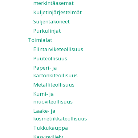
merkintäasemat
Kuljetinjärjestelmät
Suljentakoneet
Purkulinjat
Toimialat
Elintarviketeollisuus
Puuteollisuus
Paperi- ja
kartonkiteollisuus
Metalliteollisuus
Kumi- ja
muoviteollisuus
Lääke- ja
kosmetiikkateollisuus
Tukkukauppa
Kasvinviljely