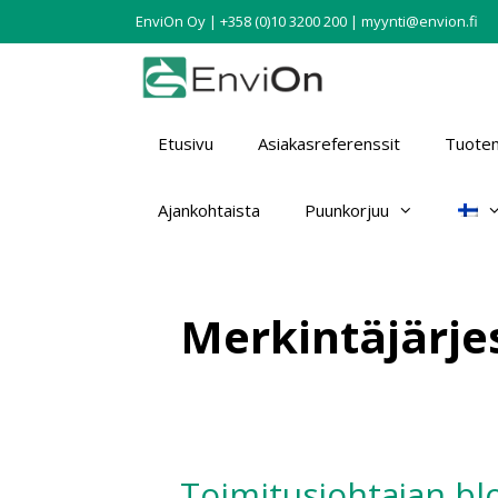
EnviOn Oy | +358 (0)10 3200 200 | myynti@envion.fi
Etusivu
Asiakasreferenssit
Tuotem
Ajankohtaista
Puunkorjuu
Merkintäjärje
Toimitusjohtajan bl