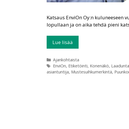
Katsaus EnviOn Oy:n kuluneeseen v
lopullaan ja on aika tehdä pieni kat
Lue lisää
Ajankohtaista
EnviOn
,
Etiketöinti
,
Konenäkö
,
Laadunta
asiantuntija
,
Mustesuihkumerkintä
,
Puunko