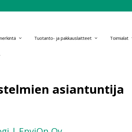
erkintä
Tuotanto- ja pakkauslaitteet
Toimialat
stelmien asiantuntija
ogi | EnviOn Oy