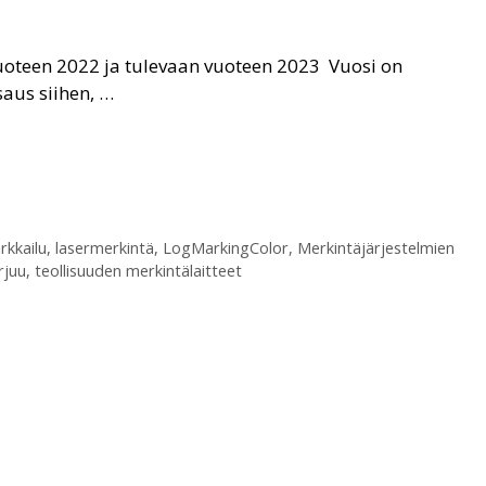
uoteen 2022 ja tulevaan vuoteen 2023 Vuosi on
saus siihen, …
rkkailu
,
lasermerkintä
,
LogMarkingColor
,
Merkintäjärjestelmien
rjuu
,
teollisuuden merkintälaitteet