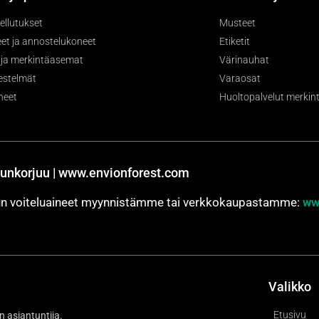
ellutukset
Musteet
et ja annostelukoneet
Etiketit
- ja merkintäasemat
Värinauhat
jestelmät
Varaosat
neet
Huoltopalvelut merkintä
unkorjuu | www.envionforest.com
jun voiteluaineet myynnistämme tai verkkokaupastamme:
ww
Valikko
Etusivu
n asiantuntija.