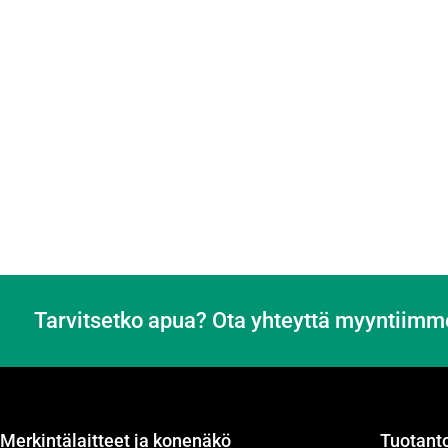
Tarvitsetko apua? Ota yhteyttä myyntiimm
Merkintälaitteet ja konenäkö
Tuotanto