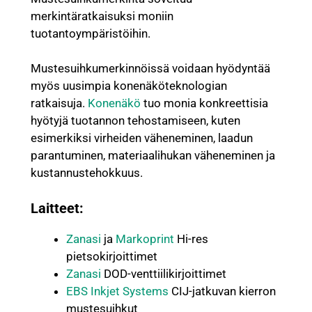
merkintäratkaisuksi moniin
tuotantoympäristöihin.
Mustesuihkumerkinnöissä voidaan hyödyntää
myös uusimpia konenäköteknologian
ratkaisuja.
Konenäkö
tuo monia konkreettisia
hyötyjä tuotannon tehostamiseen, kuten
esimerkiksi virheiden väheneminen, laadun
parantuminen, materiaalihukan väheneminen ja
kustannustehokkuus.
Laitteet:
Zanasi
ja
Markoprint
Hi-res
pietsokirjoittimet
Zanasi
DOD-venttiilikirjoittimet
EBS Inkjet Systems
CIJ-jatkuvan kierron
mustesuihkut