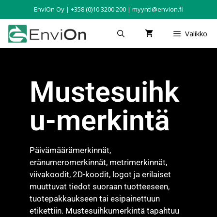
EnviOn Oy | +358 (0)10 3200 200 | myynti@envion.fi
Valikko
Mustesuihk
u-merkintä
Päivämäärämerkinnät,
eränumeromerkinnät, metrimerkinnät,
viivakoodit, 2D-koodit, logot ja erilaiset
muuttuvat tiedot suoraan tuotteeseen,
tuotepakkaukseen tai esipainettuun
etikettiin. Mustesuihkumerkintä tapahtuu