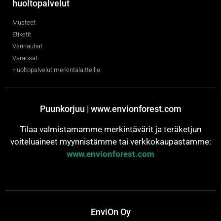
huoltopalvelut
Musteet
Etiketit
Värinauhat
Varaosat
Huoltopalvelut merkintälaitteille
Puunkorjuu | www.envionforest.com
Tilaa valmistamamme merkintävärit ja teräketjun
voiteluaineet myynnistämme tai verkkokaupastamme:
www.envionforest.com
EnviOn Oy