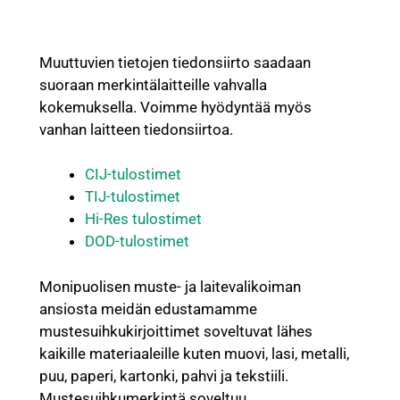
Muuttuvien tietojen tiedonsiirto saadaan
suoraan merkintälaitteille vahvalla
kokemuksella. Voimme hyödyntää myös
vanhan laitteen tiedonsiirtoa.
CIJ-tulostimet
TIJ-tulostimet
Hi-Res tulostimet
DOD-tulostimet
Monipuolisen muste- ja laitevalikoiman
ansiosta meidän edustamamme
mustesuihkukirjoittimet soveltuvat lähes
kaikille materiaaleille kuten muovi, lasi, metalli,
puu, paperi, kartonki, pahvi ja tekstiili.
Mustesuihkumerkintä soveltuu