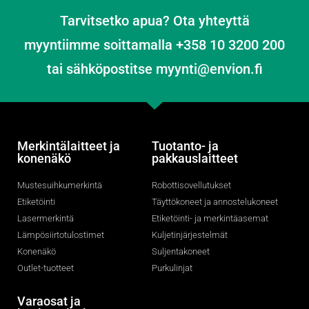
Tarvitsetko apua? Ota yhteyttä
myyntiimme soittamalla +358 10 3200 200
tai sähköpostitse myynti@envion.fi
Merkintälaitteet ja
Tuotanto- ja
konenäkö
pakkauslaitteet
Mustesuihkumerkintä
Robottisovellutukset
Etiketöinti
Täyttökoneet ja annostelukoneet
Lasermerkintä
Etiketöinti- ja merkintäasemat
Lämpösiirtotulostimet
Kuljetinjärjestelmät
Konenäkö
Suljentakoneet
Outlet-tuotteet
Purkulinjat
Varaosat ja