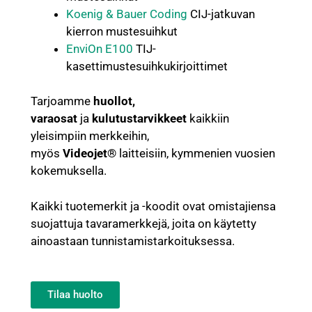
Koenig & Bauer Coding
CIJ-jatkuvan
kierron mustesuihkut
EnviOn E100
TIJ-
kasettimustesuihkukirjoittimet
Tarjoamme
huollot,
varaosat
ja
kulutustarvikkeet
kaikkiin
yleisimpiin merkkeihin,
myös
Videojet®
laitteisiin, kymmenien vuosien
kokemuksella.
Kaikki tuotemerkit ja -koodit ovat omistajiensa
suojattuja tavaramerkkejä, joita on käytetty
ainoastaan tunnistamistarkoituksessa.
Tilaa huolto