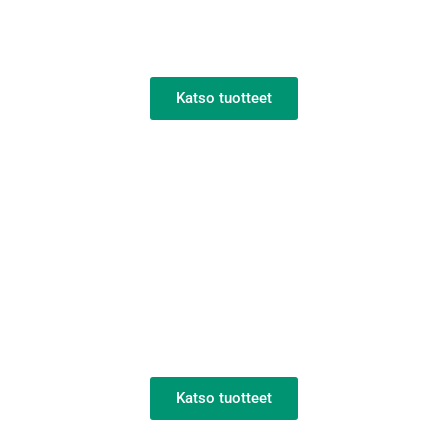
TIJ-tulostimet
Katso tuotteet
Hi-Res tulostimet
Katso tuotteet