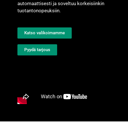
automaattisesti ja soveltuu korkeisiinkin
tuotantonopeuksiin.
Katso valikoimamme
Pyydä tarjous