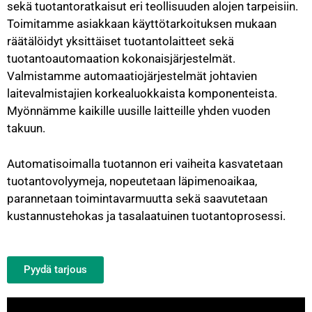
sekä tuotantoratkaisut eri teollisuuden alojen tarpeisiin.
Toimitamme asiakkaan käyttötarkoituksen mukaan
räätälöidyt yksittäiset tuotantolaitteet sekä
tuotantoautomaation kokonaisjärjestelmät.
Valmistamme automaatiojärjestelmät johtavien
laitevalmistajien korkealuokkaista komponenteista.
Myönnämme kaikille uusille laitteille yhden vuoden
takuun.
Automatisoimalla tuotannon eri vaiheita kasvatetaan
tuotantovolyymeja, nopeutetaan läpimenoaikaa,
parannetaan toimintavarmuutta sekä saavutetaan
kustannustehokas ja tasalaatuinen tuotantoprosessi.
Pyydä tarjous