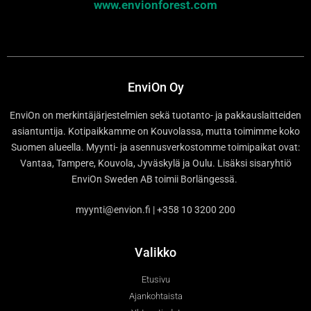
www.envionforest.com
EnviOn Oy
EnviOn on merkintäjärjestelmien sekä tuotanto- ja pakkauslaitteiden
asiantuntija. Kotipaikkamme on Kouvolassa, mutta toimimme koko
Suomen alueella. Myynti- ja asennusverkostomme toimipaikat ovat:
Vantaa, Tampere, Kouvola, Jyväskylä ja Oulu. Lisäksi sisaryhtiö
EnviOn Sweden AB toimii Borlängessä.
myynti@envion.fi | +358 10 3200 200
Valikko
Etusivu
Ajankohtaista