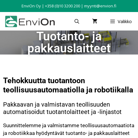
EnviOn Oy | +358 (0)10 3200 200 | myynti@envion.fi
Valikko
Tuotanto- ja
pakkauslaitteet
Tehokkuutta tuotantoon
teollisuusautomaatiolla ja robotiikalla
Pakkaavan ja valmistavan teollisuuden
automatisoidut tuotantolaitteet ja -linjastot
Suunnittelemme ja valmistamme teollisuusautomaatiota
ja robotiikkaa hyödyntävät tuotanto- ja pakkauslaitteet