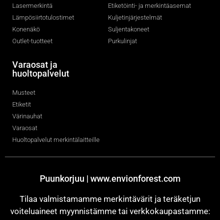
Lasermerkintä
Etiketöinti- ja merkintäasemat
Lämpösiirtotulostimet
Kuljetinjärjestelmät
Konenäkö
Suljentakoneet
Outlet-tuotteet
Purkulinjat
Varaosat ja
huoltopalvelut
Musteet
Etiketit
Värinauhat
Varaosat
Huoltopalvelut merkintälaitteille
Puunkorjuu | www.envionforest.com
Tilaa valmistamamme merkintävärit ja teräketjun
voiteluaineet myynnistämme tai verkkokaupastamme: