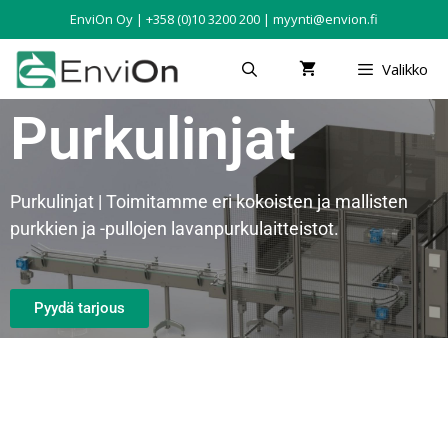
EnviOn Oy | +358 (0)10 3200 200 | myynti@envion.fi
Valikko
Purkulinjat
Purkulinjat | Toimitamme eri kokoisten ja mallisten
purkkien ja -pullojen lavanpurkulaitteistot.
Pyydä tarjous