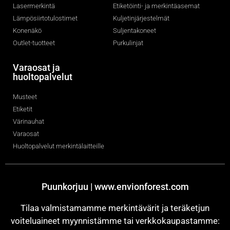
Lasermerkintä
Etiketöinti- ja merkintäasemat
Lämpösiirtotulostimet
Kuljetinjärjestelmät
Konenäkö
Suljentakoneet
Outlet-tuotteet
Purkulinjat
Varaosat ja
huoltopalvelut
Musteet
Etiketit
Värinauhat
Varaosat
Huoltopalvelut merkintälaitteille
Puunkorjuu | www.envionforest.com
Tilaa valmistamamme merkintävärit ja teräketjun
voiteluaineet myynnistämme tai verkkokaupastamme: