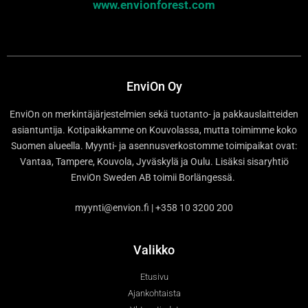
www.envionforest.com
EnviOn Oy
EnviOn on merkintäjärjestelmien sekä tuotanto- ja pakkauslaitteiden
asiantuntija. Kotipaikkamme on Kouvolassa, mutta toimimme koko
Suomen alueella. Myynti- ja asennusverkostomme toimipaikat ovat:
Vantaa, Tampere, Kouvola, Jyväskylä ja Oulu. Lisäksi sisaryhtiö
EnviOn Sweden AB toimii Borlängessä.
myynti@envion.fi | +358 10 3200 200
Valikko
Etusivu
Ajankohtaista