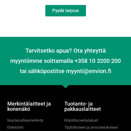
Pyydä tarjous
Tarvitsetko apua? Ota yhteyttä
myyntiimme soittamalla +358 10 3200 200
tai sähköpostitse myynti@envion.fi
Merkintälaitteet ja
Tuotanto- ja
konenäkö
pakkauslaitteet
Mustesuihkumerkintä
Robottisovellutukset
Etiketöinti
Täyttökoneet ja annostelukoneet