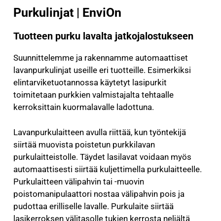
Purkulinjat | EnviOn
Tuotteen purku lavalta jatkojalostukseen
Suunnittelemme ja rakennamme automaattiset
lavanpurkulinjat useille eri tuotteille. Esimerkiksi
elintarviketuotannossa käytetyt lasipurkit
toimitetaan purkkien valmistajalta tehtaalle
kerroksittain kuormalavalle ladottuna.
Lavanpurkulaitteen avulla riittää, kun työntekijä
siirtää muovista poistetun purkkilavan
purkulaitteistolle. Täydet lasilavat voidaan myös
automaattisesti siirtää kuljettimella purkulaitteelle.
Purkulaitteen välipahvin tai -muovin
poistomanipulaattori nostaa välipahvin pois ja
pudottaa erilliselle lavalle. Purkulaite siirtää
lasikerroksen välitasolle tukien kerrosta neljältä