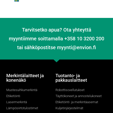
Tarvitsetko apua? Ota yhteyttä
myyntiimme soittamalla +358 10 3200 200
tai sähköpostitse myynti@envion.fi
Merkintälaitteet ja
Tuotanto- ja
konenäkö
pakkauslaitteet
Mustesuihkumerkintä
Robottisovellutukset
Etiketöinti
Täyttökoneet ja annostelukoneet
Lasermerkintä
Etiketöinti- ja merkintäasemat
Lämpösiirtotulostimet
Kuljetinjärjestelmät