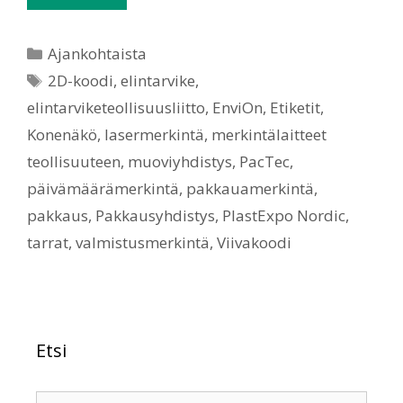
Ajankohtaista
2D-koodi
,
elintarvike
,
elintarviketeollisuusliitto
,
EnviOn
,
Etiketit
,
Konenäkö
,
lasermerkintä
,
merkintälaitteet
teollisuuteen
,
muoviyhdistys
,
PacTec
,
päivämäärämerkintä
,
pakkauamerkintä
,
pakkaus
,
Pakkausyhdistys
,
PlastExpo Nordic
,
tarrat
,
valmistusmerkintä
,
Viivakoodi
Etsi