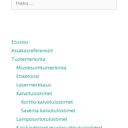
Etusivu
Asiakasreferenssit
Tuotemerkintä
Mustesuihkumerkintä
Etiketöinti
Lasermerkkaus
Kalvotulostimet
Kortho kalvotulostimet
Savema kalvotulostimet
Lämpösiirtotulostimet
Käsikäyttöiset mustesuihkutulostimet