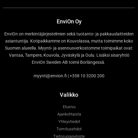
EnviOn Oy
EnviOn on merkintäjärjestelmien sekä tuotanto- ja pakkauslaitteiden
asiantuntija. Kotipaikkamme on Kouvolassa, mutta toimimme koko
Suomen alueella. Myynti- ja asennusverkostomme toimipaikat ovat:
Vantaa, Tampere, Kouvola, Jyväskylä ja Oulu. Lisäksi sisaryhtiö
EnviOn Sweden AB toimii Borlängessä.
myynti@envion.fi | +358 10 3200 200
Valikko
Etusivu
Ajankohtaista
Yhteystiedot
Toimitusehdot
Tietosuojaseloste