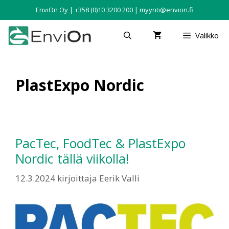
EnviOn Oy | +358 (0)10 3200 200 | myynti@envion.fi
Valikko
PlastExpo Nordic
PacTec, FoodTec & PlastExpo
Nordic tällä viikolla!
12.3.2024
kirjoittaja
Eerik Valli