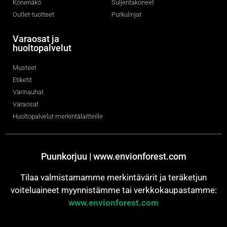
Konenäkö
Suljentakoneet
Outlet-tuotteet
Purkulinjat
Varaosat ja
huoltopalvelut
Musteet
Etiketit
Värinauhat
Varaosat
Huoltopalvelut merkintälaitteille
Puunkorjuu | www.envionforest.com
Tilaa valmistamamme merkintävärit ja teräketjun
voiteluaineet myynnistämme tai verkkokaupastamme:
www.envionforest.com