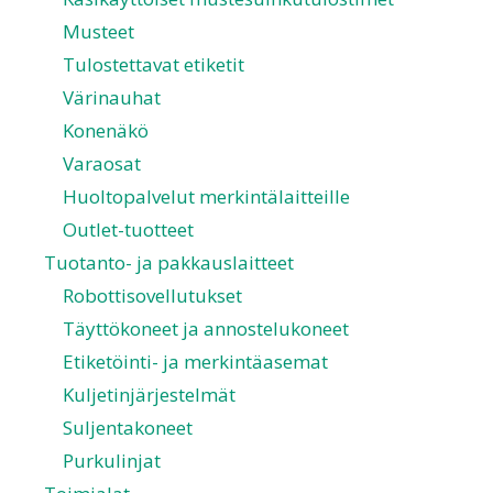
Musteet
Tulostettavat etiketit
Värinauhat
Konenäkö
Varaosat
Huoltopalvelut merkintälaitteille
Outlet-tuotteet
Tuotanto- ja pakkauslaitteet
Robottisovellutukset
Täyttökoneet ja annostelukoneet
Etiketöinti- ja merkintäasemat
Kuljetinjärjestelmät
Suljentakoneet
Purkulinjat