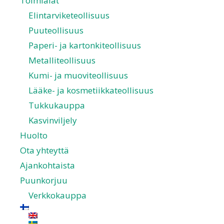
Toimialat
Elintarviketeollisuus
Puuteollisuus
Paperi- ja kartonkiteollisuus
Metalliteollisuus
Kumi- ja muoviteollisuus
Lääke- ja kosmetiikkateollisuus
Tukkukauppa
Kasvinviljely
Huolto
Ota yhteyttä
Ajankohtaista
Puunkorjuu
Verkkokauppa