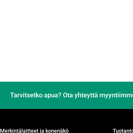
Tarvitsetko apua? Ota yhteyttä myyntiimm
Merkintälaitteet ja konenäkö
Tuotanto