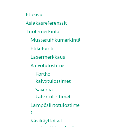
Etusivu
Asiakasreferenssit
Tuotemerkintä
Mustesuihkumerkintä
Etiketöinti
Lasermerkkaus
Kalvotulostimet
Kortho
kalvotulostimet
Savema
kalvotulostimet
Lämpösiirtotulostime
t
Käsikäyttöiset