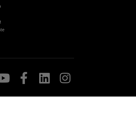
a
t
ste