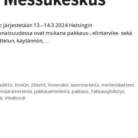
 järjestetään 13.–14.3.2024 Helsingin
aisuudessa ovat mukana pakkaus-, elintarvike- sekä
ttelun, käytännön, …
sliitto
,
EnviOn
,
Etiketit
,
Konenäkö
,
lasermerkintä
,
merkintälaitteet
ämäärämerkintä
,
pakkauamerkintä
,
pakkaus
,
Pakkausyhdistys
,
ä
,
Viivakoodi