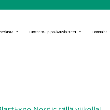
erkintä
Tuotanto- ja pakkauslaitteet
Toimialat
astExpo Nordic tällä viikolla!