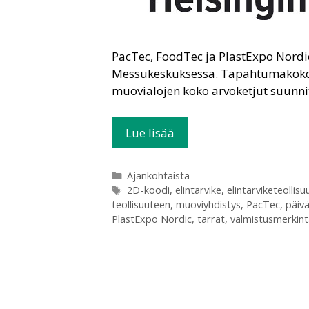
PacTec, FoodTec ja PlastExpo Nordic
Messukeskuksessa. Tapahtumakokon
muovialojen koko arvoketjut suunni
Lue lisää
Ajankohtaista
2D-koodi
,
elintarvike
,
elintarviketeollisuu
teollisuuteen
,
muoviyhdistys
,
PacTec
,
päiv
PlastExpo Nordic
,
tarrat
,
valmistusmerkint