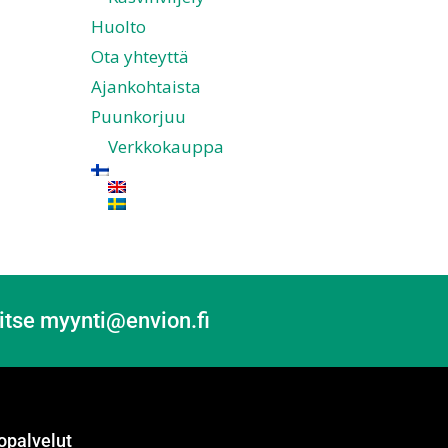
Huolto
Ota yhteyttä
Ajankohtaista
Puunkorjuu
Verkkokauppa
itse myynti@envion.fi
opalvelut