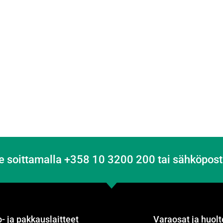
e soittamalla +358 10 3200 200 tai sähköpost
- ja pakkauslaitteet
Varaosat ja huolt