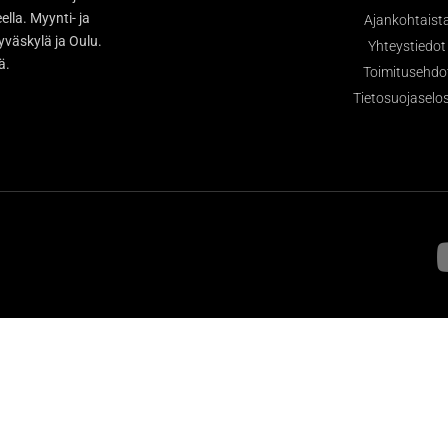
la. Myynti- ja
Ajankohtaist
väskylä ja Oulu.
Yhteystiedot
sä.
Toimitusehdo
Tietosuojaselo