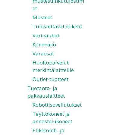
mustesuihkutulostim
et
Musteet
Tulostettavat etiketit
Värinauhat
Konenäkö
Varaosat
Huoltopalvelut
merkintälaitteille
Outlet-tuotteet
Tuotanto- ja
pakkauslaitteet
Robottisovellutukset
Täyttökoneet ja
annostelukoneet
Etiketöinti- ja