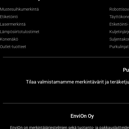
Mustesuihkumerkintä
Robottisov
Etiketöinti
Täyttökone
Lasermerkintä
Etiketöinti
Lämpösiirtotulostimet
Kuljetinjär
Konenäkö
Suljentako
Outlet-tuotteet
Purkulinjat
Pu
Tilaa valmistamamme merkintävärit ja teräket
EnviOn Oy
EnviOn on merkintäjärjestelmien sekä tuotanto- ja pakkauslaitteide