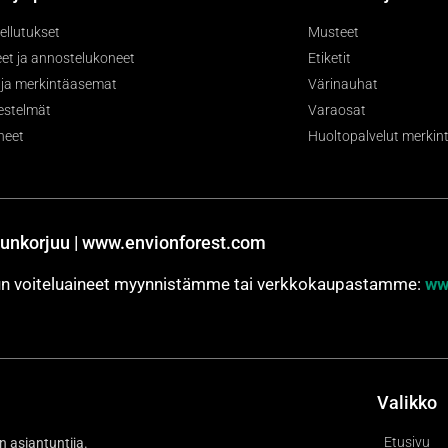
ellutukset
Musteet
et ja annostelukoneet
Etiketit
- ja merkintäasemat
Värinauhat
jestelmät
Varaosat
neet
Huoltopalvelut merkintä
unkorjuu | www.envionforest.com
jun voiteluaineet myynnistämme tai verkkokaupastamme:
ww
Valikko
Etusivu
n asiantuntija.