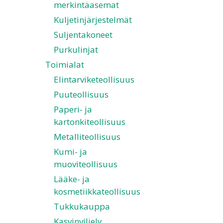
merkintäasemat
Kuljetinjärjestelmät
Suljentakoneet
Purkulinjat
Toimialat
Elintarviketeollisuus
Puuteollisuus
Paperi- ja
kartonkiteollisuus
Metalliteollisuus
Kumi- ja
muoviteollisuus
Lääke- ja
kosmetiikkateollisuus
Tukkukauppa
Kasvinviljely