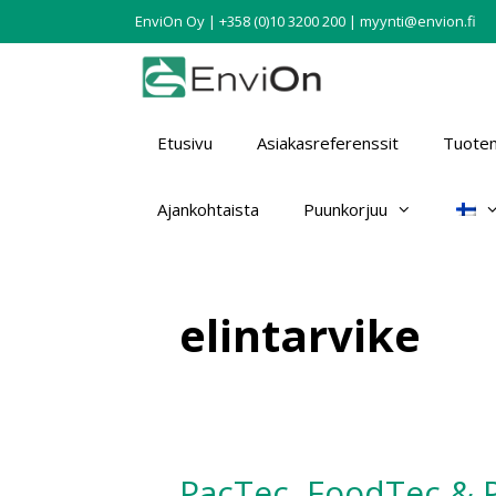
EnviOn Oy | +358 (0)10 3200 200 | myynti@envion.fi
Etusivu
Asiakasreferenssit
Tuotem
Ajankohtaista
Puunkorjuu
elintarvike
PacTec, FoodTec & Pl