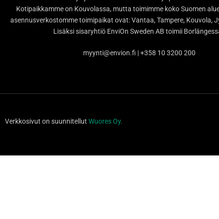
Kotipaikkamme on Kouvolassa, mutta toimimme koko Suomen alueel
asennusverkostomme toimipaikat ovat: Vantaa, Tampere, Kouvola, Jy
Lisäksi sisaryhtiö EnviOn Sweden AB toimii Borlänges
myynti@envion.fi | +358 10 3200 200
Verkkosivut on suunnitellut
Wuores Oy.