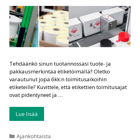
Tehdäänkö sinun tuotannossasi tuote- ja
pakkausmerkintää etiketöimällä? Oletko
varautunut jopa 6kk:n toimitusaikoihin
etiketeille? Kuvittele, että etikettien toimitusajat
ovat pidentyneet ja …
Lue lisää
Ajankohtaista