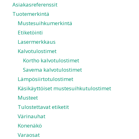
Asiakasreferenssit
Tuotemerkintä
Mustesuihkumerkintä
Etiketöinti
Lasermerkkaus
Kalvotulostimet
Kortho kalvotulostimet
Savema kalvotulostimet
Lämpösiirtotulostimet
Käsikäyttöiset mustesuihkutulostimet
Musteet
Tulostettavat etiketit
Värinauhat
Konenäkö
Varaosat