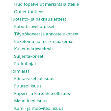
Huoltopalvelut merkintälaitteille
Outlet-tuotteet
Tuotanto- ja pakkauslaitteet
Robottisovellutukset
Täyttökoneet ja annostelukoneet
Etiketöinti- ja merkintäasemat
Kuljetinjärjestelmät
Suljentakoneet
Purkulinjat
Toimialat
Elintarviketeollisuus
Puuteollisuus
Paperi- ja kartonkiteollisuus
Metalliteollisuus
Kumi- ja muoviteollisuus