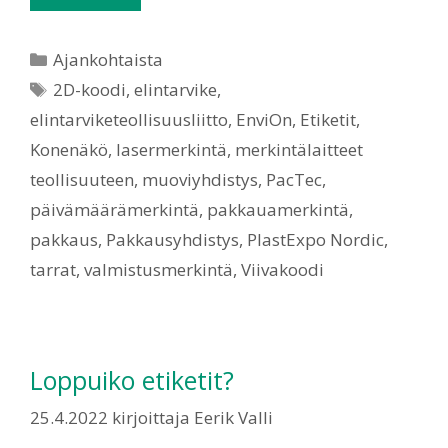
Ajankohtaista
2D-koodi
,
elintarvike
,
elintarviketeollisuusliitto
,
EnviOn
,
Etiketit
,
Konenäkö
,
lasermerkintä
,
merkintälaitteet
teollisuuteen
,
muoviyhdistys
,
PacTec
,
päivämäärämerkintä
,
pakkauamerkintä
,
pakkaus
,
Pakkausyhdistys
,
PlastExpo Nordic
,
tarrat
,
valmistusmerkintä
,
Viivakoodi
Loppuiko etiketit?
25.4.2022
kirjoittaja
Eerik Valli