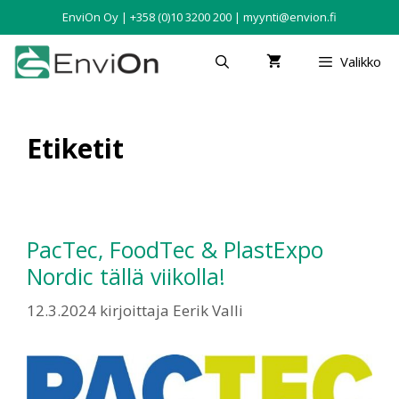
EnviOn Oy | +358 (0)10 3200 200 | myynti@envion.fi
Valikko
Etiketit
PacTec, FoodTec & PlastExpo
Nordic tällä viikolla!
12.3.2024
kirjoittaja
Eerik Valli