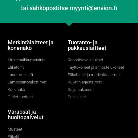
tai sähköpostitse myynti@envion.fi
Merkintälaitteet ja
Tuotanto- ja
konenäkö
pakkauslaitteet
Mustesuihkumerkintä
Robottisovellutukset
Etiketöinti
Täyttökoneet ja annostelukoneet
Lasermerkintä
Etiketöinti- ja merkintäasemat
Lämpösiirtotulostimet
Kuljetinjärjestelmät
Konenäkö
Suljentakoneet
Outlet-tuotteet
Purkulinjat
Varaosat ja
huoltopalvelut
Musteet
Etiketit