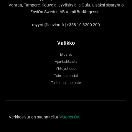
Vantaa, Tampere, Kouvola, Jyväskylä ja Oulu. Lisäksi sisaryhtiö
EnviOn Sweden AB toimii Borlängessä.
myynti@envion.fi | +358 10 3200 200
Valikko
Etusivu
Ajankohtaista
Yhteystiedot
Toimitusehdot
Tietosuojaseloste
Support
Verkkosivut on suunnitellut
Wuores Oy.
S
Hi there! How can we help you
today?