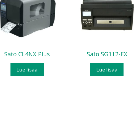
Sato CL4NX Plus
Sato SG112-EX
Lue lisää
Lue lisää