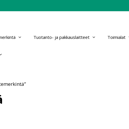
erkintä
Tuotanto- ja pakkauslaitteet
Toimialat
otemerkintä”
ä