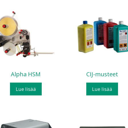
Alpha HSM
CIJ-musteet
Lue lisää
Lue lisää