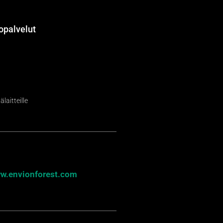
opalvelut
laitteille
w.envionforest.com