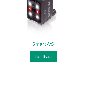
Smart-VS
Lue lisää