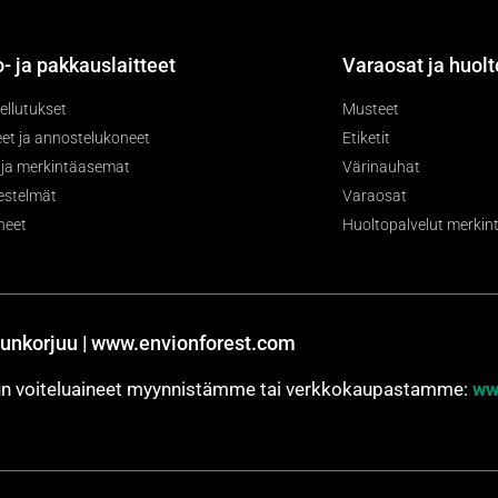
- ja pakkauslaitteet
Varaosat ja huolt
ellutukset
Musteet
et ja annostelukoneet
Etiketit
- ja merkintäasemat
Värinauhat
jestelmät
Varaosat
neet
Huoltopalvelut merkintä
unkorjuu | www.envionforest.com
jun voiteluaineet myynnistämme tai verkkokaupastamme:
ww