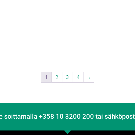
1
2
3
4
→
e soittamalla +358 10 3200 200 tai sähköpost