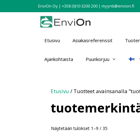
EnviOn Oy | +358 (0)10 3200 200 | myynti@envion.fi
Etusivu
Asiakasreferenssit
Tuotem
Ajankohtaista
Puunkorjuu
Etusivu
/ Tuotteet avainsanalla “tu
tuotemerkint
Näytetään tulokset 1–9 / 35