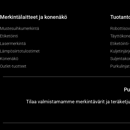
Merkintälaitteet ja konenäkö
Tuotanto
Mustesuihkumerkintä
Robottisov
Etiketöinti
Täyttökone
Lasermerkintä
Etiketöinti
Lämpösiirtotulostimet
Kuljetinjär
Konenäkö
Suljentako
Outlet-tuotteet
Purkulinjat
Pu
Tilaa valmistamamme merkintävärit ja teräket