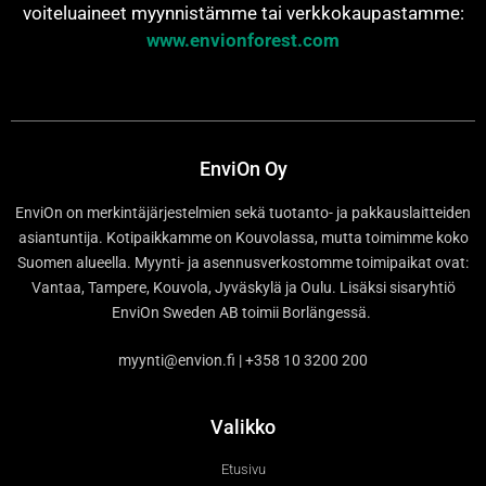
voiteluaineet myynnistämme tai verkkokaupastamme:
www.envionforest.com
EnviOn Oy
EnviOn on merkintäjärjestelmien sekä tuotanto- ja pakkauslaitteiden
asiantuntija. Kotipaikkamme on Kouvolassa, mutta toimimme koko
Suomen alueella. Myynti- ja asennusverkostomme toimipaikat ovat:
Vantaa, Tampere, Kouvola, Jyväskylä ja Oulu. Lisäksi sisaryhtiö
EnviOn Sweden AB toimii Borlängessä.
myynti@envion.fi | +358 10 3200 200
Valikko
Etusivu