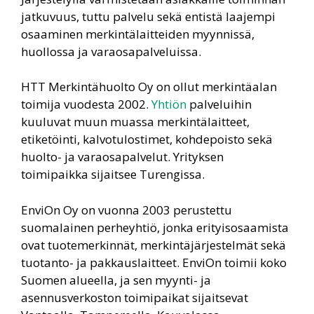
jatkuvuus, tuttu palvelu sekä entistä laajempi
osaaminen merkintälaitteiden myynnissä,
huollossa ja varaosapalveluissa.
HTT Merkintähuolto Oy on ollut merkintäalan
toimija vuodesta 2002.
Yhtiön
palveluihin
kuuluvat muun muassa merkintälaitteet,
etiketöinti, kalvotulostimet, kohdepoisto sekä
huolto- ja varaosapalvelut. Yrityksen
toimipaikka sijaitsee Turengissa.
EnviOn Oy on vuonna 2003 perustettu
suomalainen perheyhtiö, jonka erityisosaamista
ovat tuotemerkinnät, merkintäjärjestelmät sekä
tuotanto- ja pakkauslaitteet. EnviOn toimii koko
Suomen alueella, ja sen myynti- ja
asennusverkoston toimipaikat sijaitsevat