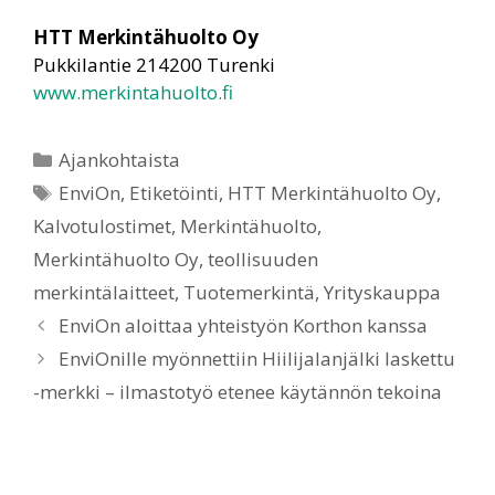
HTT Merkintähuolto Oy
Pukkilantie 214200 Turenki
www.merkintahuolto.fi
Ajankohtaista
EnviOn
,
Etiketöinti
,
HTT Merkintähuolto Oy
,
Kalvotulostimet
,
Merkintähuolto
,
Merkintähuolto Oy
,
teollisuuden
merkintälaitteet
,
Tuotemerkintä
,
Yrityskauppa
EnviOn aloittaa yhteistyön Korthon kanssa
EnviOnille myönnettiin Hiilijalanjälki laskettu
-merkki – ilmastotyö etenee käytännön tekoina