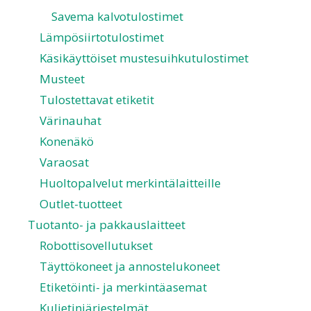
Savema kalvotulostimet
Lämpösiirtotulostimet
Käsikäyttöiset mustesuihkutulostimet
Musteet
Tulostettavat etiketit
Värinauhat
Konenäkö
Varaosat
Huoltopalvelut merkintälaitteille
Outlet-tuotteet
Tuotanto- ja pakkauslaitteet
Robottisovellutukset
Täyttökoneet ja annostelukoneet
Etiketöinti- ja merkintäasemat
Kuljetinjärjestelmät