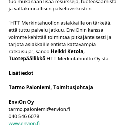
tuo mukanaan lisää resursseja, tuoteosaamista
ja valtakunnallisen palveluverkoston.
“HTT Merkintähuollon asiakkaille on tärkeää,
että tuttu palvelu jatkuu. EnviOnin kanssa
voimme kehittää toimintaa pitkäjänteisesti ja
tarjota asiakkaille entistä kattavampia
ratkaisuja”, sanoo
Heikki Ketola,
Tuotepäällikkö
HTT Merkintähuolto Oy:stä.
Lisätiedot
Tarmo Paloniemi, Toimitusjohtaja
EnviOn Oy
tarmo.paloniemi@envion.fi
040 546 6078
www.envion.fi