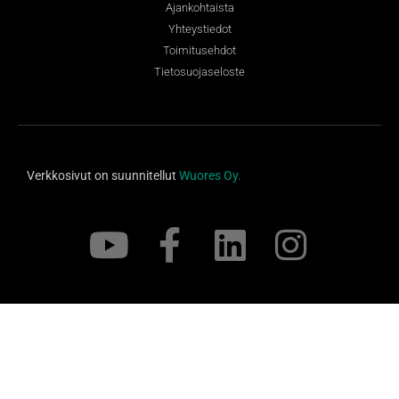
Ajankohtaista
Yhteystiedot
Toimitusehdot
Tietosuojaseloste
Verkkosivut on suunnitellut
Wuores Oy.