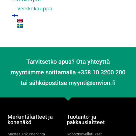
Verkkokauppa
Tarvitsetko apua? Ota yhteyttä
myyntiimme soittamalla +358 10 3200 200
tai sähköpostitse myynti@envion.fi
Merkintälaitteet ja
Tuotanto- ja
konenäkö
pakkauslaitteet
Mustesuihkumerkintä
Robottisovellutukset