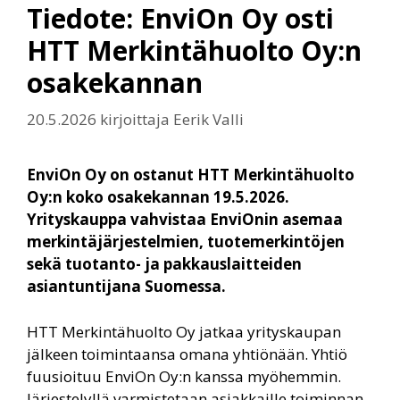
Tiedote: EnviOn Oy osti
HTT Merkintähuolto Oy:n
osakekannan
20.5.2026
kirjoittaja
Eerik Valli
EnviOn Oy on ostanut HTT Merkintähuolto
Oy:n koko osakekannan 19.5.2026.
Yrityskauppa vahvistaa EnviOnin asemaa
merkintäjärjestelmien, tuotemerkintöjen
sekä tuotanto- ja pakkauslaitteiden
asiantuntijana Suomessa.
HTT Merkintähuolto Oy jatkaa yrityskaupan
jälkeen toimintaansa omana yhtiönään. Yhtiö
fuusioituu EnviOn Oy:n kanssa myöhemmin.
Järjestelyllä varmistetaan asiakkaille toiminnan