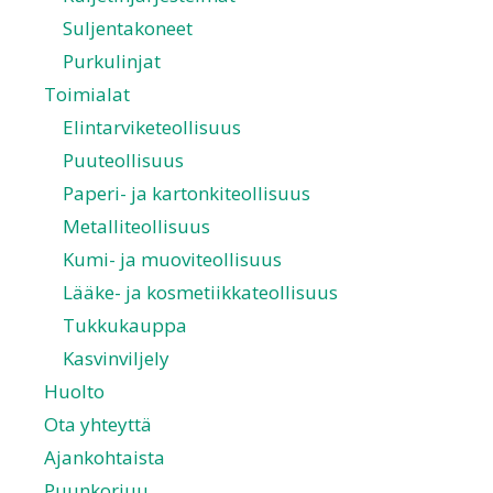
Suljentakoneet
Purkulinjat
Toimialat
Elintarviketeollisuus
Puuteollisuus
Paperi- ja kartonkiteollisuus
Metalliteollisuus
Kumi- ja muoviteollisuus
Lääke- ja kosmetiikkateollisuus
Tukkukauppa
Kasvinviljely
Huolto
Ota yhteyttä
Ajankohtaista
Puunkorjuu