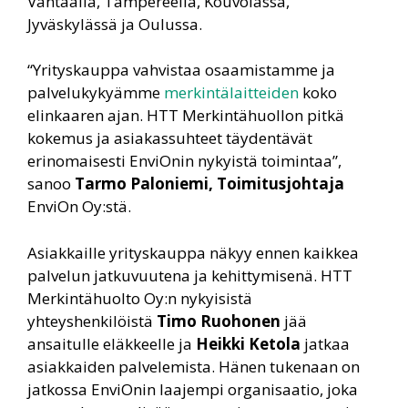
Vantaalla, Tampereella, Kouvolassa,
Jyväskylässä ja Oulussa.
“Yrityskauppa vahvistaa osaamistamme ja
palvelukykyämme
merkintälaitteiden
koko
elinkaaren ajan. HTT Merkintähuollon pitkä
kokemus ja asiakassuhteet täydentävät
erinomaisesti EnviOnin nykyistä toimintaa”,
sanoo
Tarmo Paloniemi, Toimitusjohtaja
EnviOn Oy:stä.
Asiakkaille yrityskauppa näkyy ennen kaikkea
palvelun jatkuvuutena ja kehittymisenä. HTT
Merkintähuolto Oy:n nykyisistä
yhteyshenkilöistä
Timo Ruohonen
jää
ansaitulle eläkkeelle ja
Heikki Ketola
jatkaa
asiakkaiden palvelemista. Hänen tukenaan on
jatkossa EnviOnin laajempi organisaatio, joka