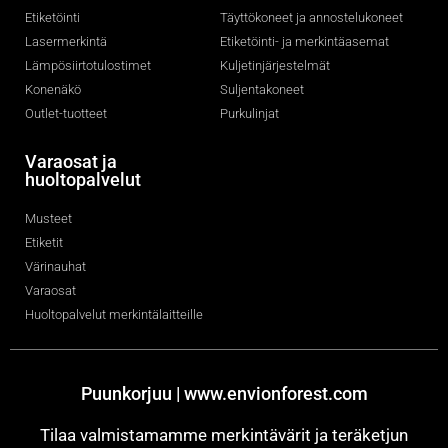
Etiketöinti
Täyttökoneet ja annostelukoneet
Lasermerkintä
Etiketöinti- ja merkintäasemat
Lämpösiirtotulostimet
Kuljetinjärjestelmät
Konenäkö
Suljentakoneet
Outlet-tuotteet
Purkulinjat
Varaosat ja
huoltopalvelut
Musteet
Etiketit
Värinauhat
Varaosat
Huoltopalvelut merkintälaitteille
Puunkorjuu | www.envionforest.com
Tilaa valmistamamme merkintävärit ja teräketjun