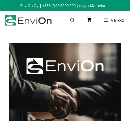
EnviOn Oy | +358 (0)10 3200 200 | myynti@envion.fi
Valikko