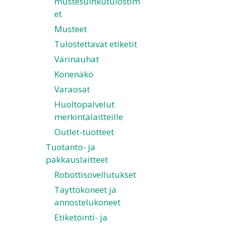
mustesuihkutulostim
et
Musteet
Tulostettavat etiketit
Värinauhat
Konenäkö
Varaosat
Huoltopalvelut
merkintälaitteille
Outlet-tuotteet
Tuotanto- ja
pakkauslaitteet
Robottisovellutukset
Täyttökoneet ja
annostelukoneet
Etiketöinti- ja