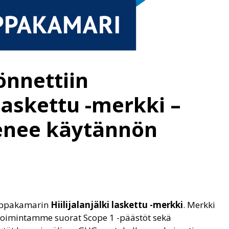
önnettiin
 laskettu -merkki –
enee käytännön
auppakamarin
Hiilijalanjälki laskettu -merkki
. Merkki
 toimintamme suorat Scope 1 -päästöt sekä