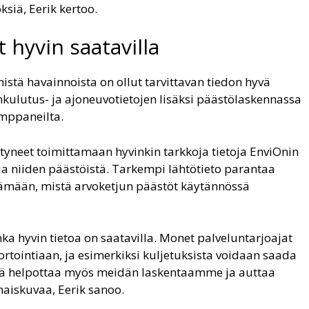
siä, Eerik kertoo.
 hyvin saatavilla
stä havainnoista on ollut tarvittavan tiedon hyvä
kulutus- ja ajoneuvotietojen lisäksi päästölaskennassa
umppaneilta.
styneet toimittamaan hyvinkin tarkkoja tietoja EnviOnin
a ja niiden päästöistä. Tarkempi lähtötieto parantaa
ämään, mistä arvoketjun päästöt käytännössä
uinka hyvin tietoa on saatavilla. Monet palveluntarjoajat
rtointiaan, ja esimerkiksi kuljetuksista voidaan saada
Tämä helpottaa myös meidän laskentaamme ja auttaa
iskuvaa, Eerik sanoo.