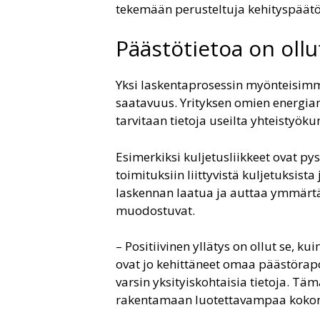
tekemään perusteltuja kehityspäätök
Päästötietoa on ollut
Yksi laskentaprosessin myönteisimmi
saatavuus. Yrityksen omien energian
tarvitaan tietoja useilta yhteistyök
Esimerkiksi kuljetusliikkeet ovat py
toimituksiin liittyvistä kuljetuksist
laskennan laatua ja auttaa ymmärt
muodostuvat.
– Positiivinen yllätys on ollut se, k
ovat jo kehittäneet omaa päästörapo
varsin yksityiskohtaisia tietoja. 
rakentamaan luotettavampaa kokona