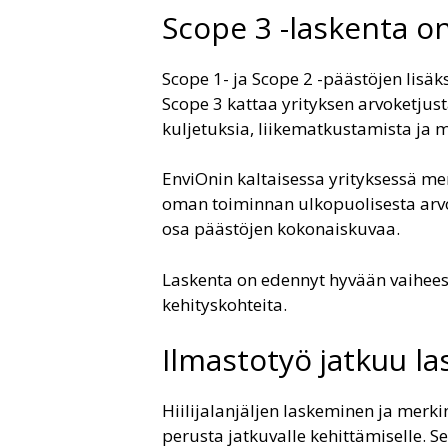
Scope 3 -laskenta on 
Scope 1- ja Scope 2 -päästöjen lisäk
Scope 3 kattaa yrityksen arvoketjus
kuljetuksia, liikematkustamista ja m
EnviOnin kaltaisessa yrityksessä m
oman toiminnan ulkopuolisesta arvo
osa päästöjen kokonaiskuvaa.
Laskenta on edennyt hyvään vaiheese
kehityskohteita.
Ilmastotyö jatkuu l
Hiilijalanjäljen laskeminen ja merki
perusta jatkuvalle kehittämiselle. S