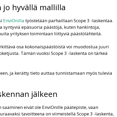
jo hyvällä mallilla
si
EnviOnilla
työstetään parhaillaan Scope 3 -laskentaa.
ta syntyviä epäsuoria päästöjä, kuten hankintoja,
uita yrityksen toimintaan liittyviä päästölähteitä.
erkittävä osa kokonaispäästöistä voi muodostua juuri
ketjusta. Tämän vuoksi Scope 3 -laskenta on tärkeä
en, ja kerätty tieto auttaa tunnistamaan myös tulevia
askennan jälkeen
n saaminen eivät ole EnviOnille päätepiste, vaan
euraavaksi tavoitteena on viimeistellä Scope 3 -laskenta,