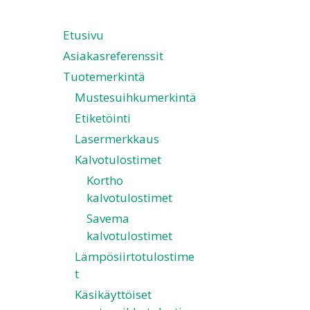
Etusivu
Asiakasreferenssit
Tuotemerkintä
Mustesuihkumerkintä
Etiketöinti
Lasermerkkaus
Kalvotulostimet
Kortho
kalvotulostimet
Savema
kalvotulostimet
Lämpösiirtotulostime
t
Käsikäyttöiset