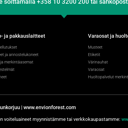
e soittamalla +358 10 3200 200 tai sähköpost
- ja pakkauslaitteet
Varaosat ja huolt
ellutukset
Musteet
et ja annostelukoneet
Etiketit
- ja merkintäasemat
Värinauhat
jestelmät
Varaosat
neet
Huoltopalvelut merkintä
unkorjuu | www.envionforest.com
jun voiteluaineet myynnistämme tai verkkokaupastamme:
ww