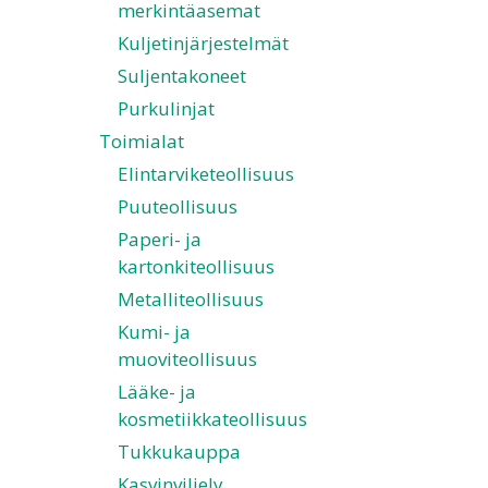
merkintäasemat
Kuljetinjärjestelmät
Suljentakoneet
Purkulinjat
Toimialat
Elintarviketeollisuus
Puuteollisuus
Paperi- ja
kartonkiteollisuus
Metalliteollisuus
Kumi- ja
muoviteollisuus
Lääke- ja
kosmetiikkateollisuus
Tukkukauppa
Kasvinviljely