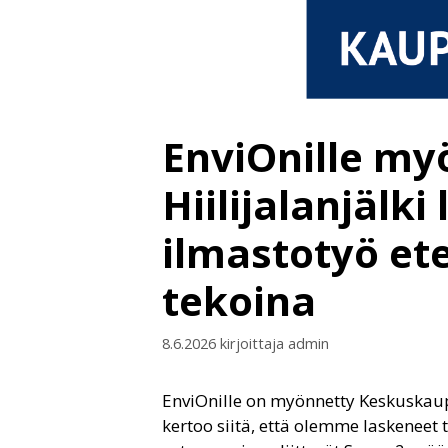
EnviOnille my
Hiilijalanjälki
ilmastotyö et
tekoina
8.6.2026
kirjoittaja
admin
EnviOnille on myönnetty Keskusk
kertoo siitä, että olemme laskeneet