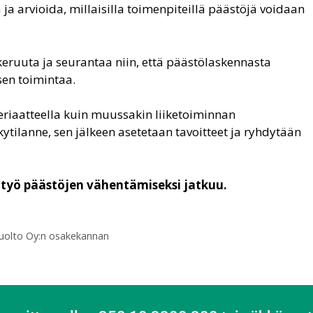
a arvioida, millaisilla toimenpiteillä päästöjä voidaan
ruuta ja seurantaa niin, että päästölaskennasta
en toimintaa.
riaatteella kuin muussakin liiketoiminnan
kytilanne, sen jälkeen asetetaan tavoitteet ja ryhdytään
ja työ päästöjen vähentämiseksi jatkuu.
uolto Oy:n osakekannan