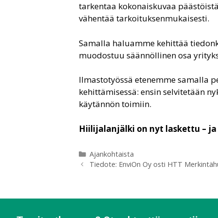
tarkentaa kokonaiskuvaa päästöistä j
vähentää tarkoituksenmukaisesti.
Samalla haluamme kehittää tiedonke
muodostuu säännöllinen osa yrityks
Ilmastotyössä etenemme samalla pe
kehittämisessä: ensin selvitetään ny
käytännön toimiin.
Hiilijalanjälki on nyt laskettu – 
Ajankohtaista
Tiedote: EnviOn Oy osti HTT Merkintäh