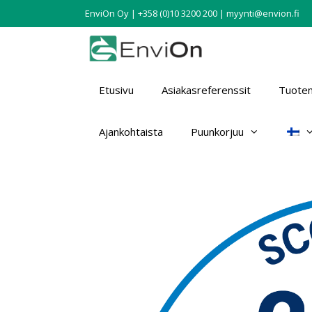
EnviOn Oy | +358 (0)10 3200 200 | myynti@envion.fi
Etusivu
Asiakasreferenssit
Tuotem
Ajankohtaista
Puunkorjuu