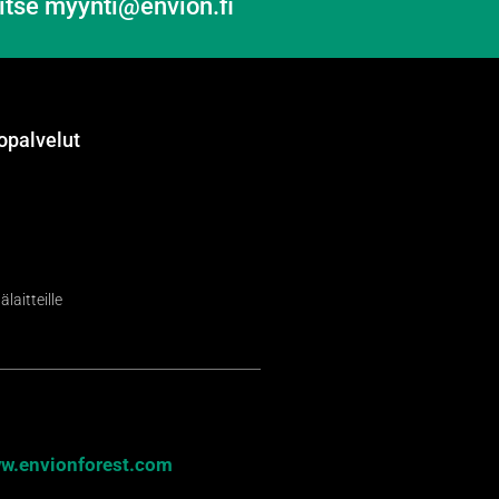
itse myynti@envion.fi
opalvelut
laitteille
w.envionforest.com