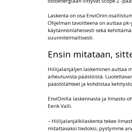
ostoenergiaan liittyvät Scope 2 -pä
Laskenta on osa EnviOnin osallistu
Ohjelman tavoitteena on auttaa pk-
käytännönläheisesti sekä kehittämä
suunnitelmallisesti.
Ensin mitataan, sit
Hiilijalanjäljen laskeminen autta
aiheutuvista päästöistä. Luotettav
päästölähteet ja kohdistaa kehitysto
EnviOnilla laskennasta ja Ilmasto-o
Eerik Valli.
– Hiilijalanjälkilaskenta tekee ilma
mitattavaksi tiedoksi, pystymme 