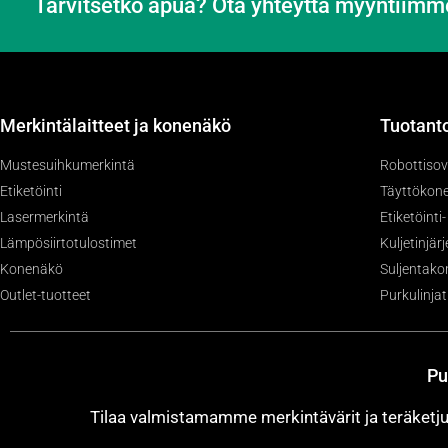
Tarvitsetko apua? Ota yhteyttä myyntiimm
Merkintälaitteet ja konenäkö
Tuotanto
Mustesuihkumerkintä
Robottisov
Etiketöinti
Täyttökone
Lasermerkintä
Etiketöinti
Lämpösiirtotulostimet
Kuljetinjär
Konenäkö
Suljentako
Outlet-tuotteet
Purkulinjat
Pu
Tilaa valmistamamme merkintävärit ja teräket