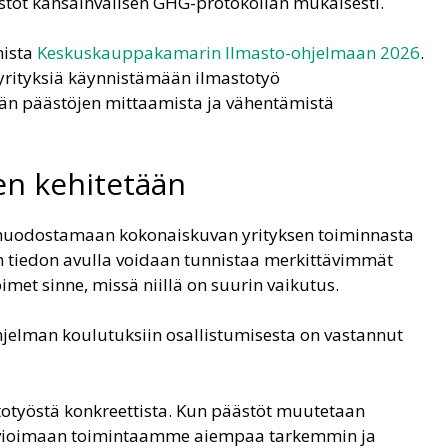
ästöt kansainvälisen GHG-protokollan mukaisesti.
mista
Keskuskauppakamarin Ilmasto-ohjelmaan 2026
.
yrityksiä käynnistämään ilmastotyö
än päästöjen mittaamista ja vähentämistä
ten kehitetään
a muodostamaan kokonaiskuvan yrityksen toiminnasta
an tiedon avulla voidaan tunnistaa merkittävimmät
imet sinne, missä niillä on suurin vaikutus.
hjelman koulutuksiin osallistumisesta on vastannut
stotyöstä konkreettista. Kun päästöt muutetaan
arvioimaan toimintaamme aiempaa tarkemmin ja