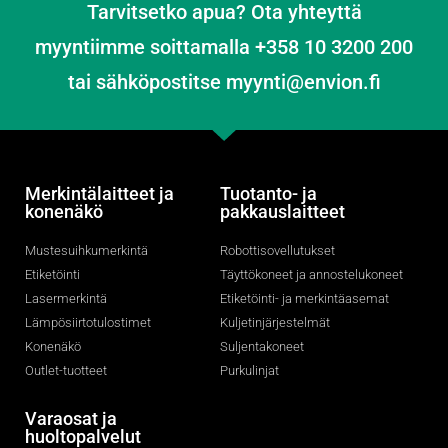
Tarvitsetko apua? Ota yhteyttä
myyntiimme soittamalla +358 10 3200 200
tai sähköpostitse myynti@envion.fi
Merkintälaitteet ja
Tuotanto- ja
konenäkö
pakkauslaitteet
Mustesuihkumerkintä
Robottisovellutukset
Etiketöinti
Täyttökoneet ja annostelukoneet
Lasermerkintä
Etiketöinti- ja merkintäasemat
Lämpösiirtotulostimet
Kuljetinjärjestelmät
Konenäkö
Suljentakoneet
Outlet-tuotteet
Purkulinjat
Varaosat ja
huoltopalvelut