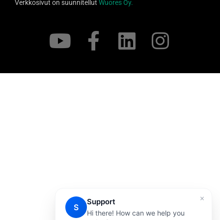
Verkkosivut on suunnitellut
Wuores Oy.
×
Support
S
Hi there! How can we help you