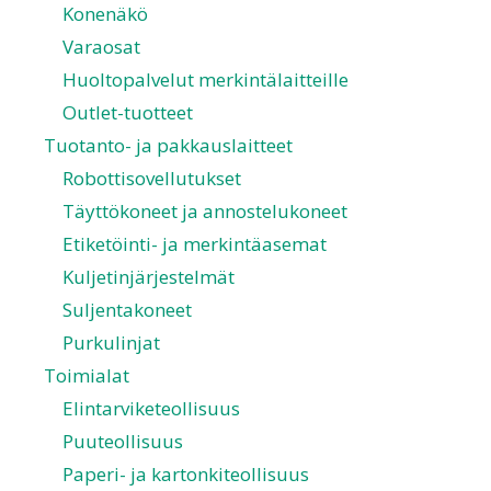
Konenäkö
Varaosat
Huoltopalvelut merkintälaitteille
Outlet-tuotteet
Tuotanto- ja pakkauslaitteet
Robottisovellutukset
Täyttökoneet ja annostelukoneet
Etiketöinti- ja merkintäasemat
Kuljetinjärjestelmät
Suljentakoneet
Purkulinjat
Toimialat
Elintarviketeollisuus
Puuteollisuus
Paperi- ja kartonkiteollisuus