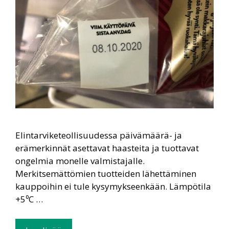
Elintarviketeollisuudessa päivämäärä- ja
erämerkinnät asettavat haasteita ja tuottavat
ongelmia monelle valmistajalle.
Merkitsemättömien tuotteiden lähettäminen
kauppoihin ei tule kysymykseenkään. Lämpötila
+5⁰C …