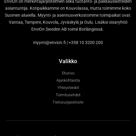
EnviOn on merkintäjärjestelmien sekä tuotanto- ja pakkauslaitteiden
asiantuntija. Kotipaikkamme on Kouvolassa, mutta toimimme koko
Suomen alueella. Myynti- ja asennusverkostomme toimipaikat ovat:
Vantaa, Tampere, Kouvola, Jyväskylä ja Oulu. Lisäksi sisaryhtiö
EnviOn Sweden AB toimii Borlängessä.
myynti@envion.fi | +358 10 3200 200
Valikko
Etusivu
Ajankohtaista
Yhteystiedot
Toimitusehdot
Tietosuojaseloste