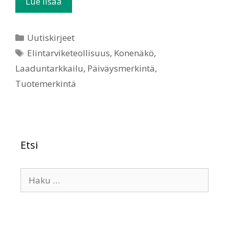
Lue lisää
Uutiskirjeet
Elintarviketeollisuus
,
Konenäkö
,
Laaduntarkkailu
,
Päiväysmerkintä
,
Tuotemerkintä
Etsi