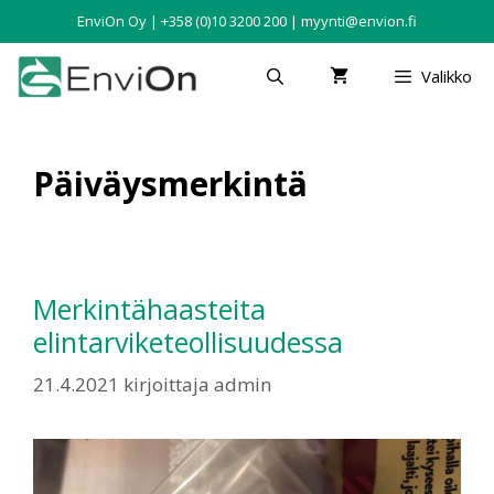
EnviOn Oy | +358 (0)10 3200 200 | myynti@envion.fi
Valikko
Päiväysmerkintä
Merkintähaasteita
elintarviketeollisuudessa
21.4.2021
kirjoittaja
admin