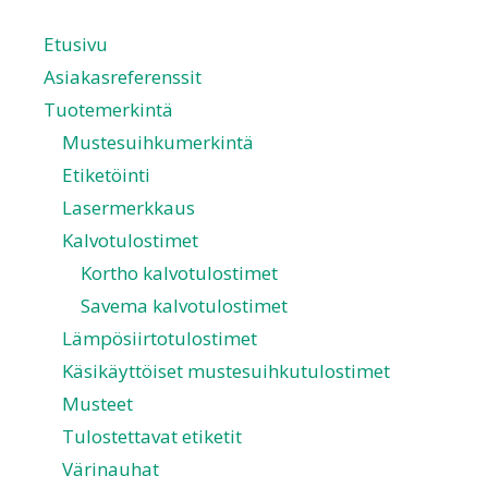
Etusivu
Asiakasreferenssit
Tuotemerkintä
Mustesuihkumerkintä
Etiketöinti
Lasermerkkaus
Kalvotulostimet
Kortho kalvotulostimet
Savema kalvotulostimet
Lämpösiirtotulostimet
Käsikäyttöiset mustesuihkutulostimet
Musteet
Tulostettavat etiketit
Värinauhat