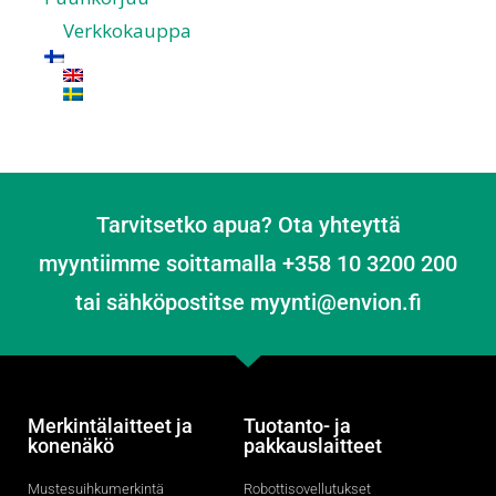
Verkkokauppa
Tarvitsetko apua? Ota yhteyttä
myyntiimme soittamalla +358 10 3200 200
tai sähköpostitse myynti@envion.fi
Merkintälaitteet ja
Tuotanto- ja
konenäkö
pakkauslaitteet
Mustesuihkumerkintä
Robottisovellutukset