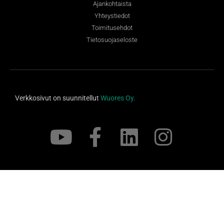
Ajankohtaista
Yhteystiedot
Toimitusehdot
Tietosuojaseloste
Verkkosivut on suunnitellut
Wuores Oy.