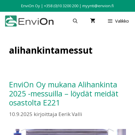
EnviOn Oy | +358 (0)10 3200 200 | myynti@envion.fi
Valikko
alihankintamessut
EnviOn Oy mukana Alihankinta
2025 -messuilla – löydät meidät
osastolta E221
10.9.2025
kirjoittaja
Eerik Valli