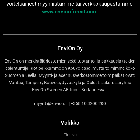
voiteluaineet myynnistämme tai verkkokaupastamme:
www.envionforest.com
EnviOn Oy
EnviOn on merkintäjärjestelmien sekä tuotanto- ja pakkauslaitteiden
asiantuntija. Kotipaikkamme on Kouvolassa, mutta toimimme koko
Suomen alueella. Myynti- ja asennusverkostomme toimipaikat ovat:
Vantaa, Tampere, Kouvola, Jyväskylä ja Oulu. Lisäksi sisaryhtiö
EnviOn Sweden AB toimii Borlängessä.
myynti@envion.fi | +358 10 3200 200
Valikko
Etusivu