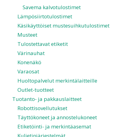
Savema kalvotulostimet
Lämpösiirtotulostimet
Käsikäyttöiset mustesuihkutulostimet
Musteet
Tulostettavat etiketit
Värinauhat
Konenäkö
Varaosat
Huoltopalvelut merkintälaitteille
Outlet-tuotteet
Tuotanto- ja pakkauslaitteet
Robottisovellutukset
Täyttökoneet ja annostelukoneet
Etiketöinti- ja merkintäasemat
Kuljetinjärjestelmät