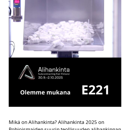
Mikä on Alihankinta? Alihankinta 2025 on
Pohjoismaiden suurin teollisuuden alihankinnan