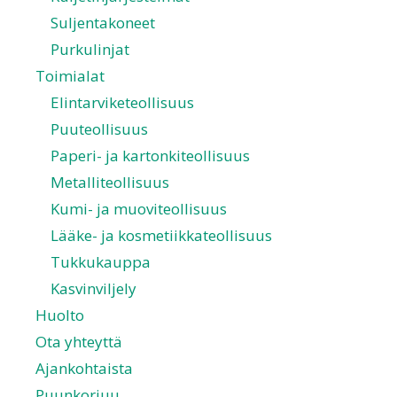
Suljentakoneet
Purkulinjat
Toimialat
Elintarviketeollisuus
Puuteollisuus
Paperi- ja kartonkiteollisuus
Metalliteollisuus
Kumi- ja muoviteollisuus
Lääke- ja kosmetiikkateollisuus
Tukkukauppa
Kasvinviljely
Huolto
Ota yhteyttä
Ajankohtaista
Puunkorjuu