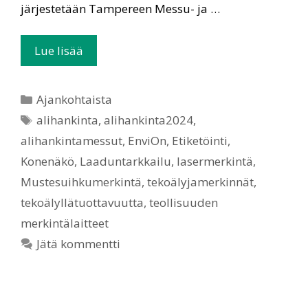
järjestetään Tampereen Messu- ja …
Lue lisää
Ajankohtaista
alihankinta
,
alihankinta2024
,
alihankintamessut
,
EnviOn
,
Etiketöinti
,
Konenäkö
,
Laaduntarkkailu
,
lasermerkintä
,
Mustesuihkumerkintä
,
tekoälyjamerkinnät
,
tekoälyllätuottavuutta
,
teollisuuden
merkintälaitteet
Jätä kommentti