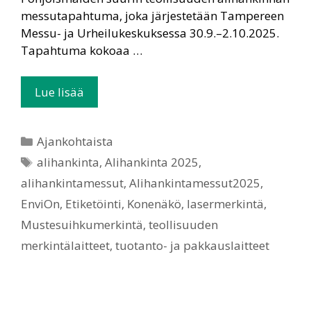
messutapahtuma, joka järjestetään Tampereen
Messu- ja Urheilukeskuksessa 30.9.–2.10.2025.
Tapahtuma kokoaa …
Lue lisää
Ajankohtaista
alihankinta
,
Alihankinta 2025
,
alihankintamessut
,
Alihankintamessut2025
,
EnviOn
,
Etiketöinti
,
Konenäkö
,
lasermerkintä
,
Mustesuihkumerkintä
,
teollisuuden
merkintälaitteet
,
tuotanto- ja pakkauslaitteet