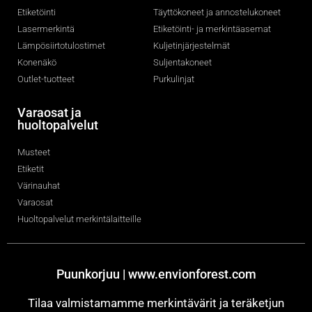
Etiketöinti
Täyttökoneet ja annostelukoneet
Lasermerkintä
Etiketöinti- ja merkintäasemat
Lämpösiirtotulostimet
Kuljetinjärjestelmät
Konenäkö
Suljentakoneet
Outlet-tuotteet
Purkulinjat
Varaosat ja
huoltopalvelut
Musteet
Etiketit
Värinauhat
Varaosat
Huoltopalvelut merkintälaitteille
Puunkorjuu | www.envionforest.com
Tilaa valmistamamme merkintävärit ja teräketjun