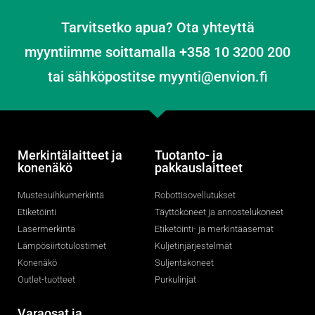
Tarvitsetko apua? Ota yhteyttä
myyntiimme soittamalla +358 10 3200 200
tai sähköpostitse myynti@envion.fi
Merkintälaitteet ja
Tuotanto- ja
konenäkö
pakkauslaitteet
Mustesuihkumerkintä
Robottisovellutukset
Etiketöinti
Täyttökoneet ja annostelukoneet
Lasermerkintä
Etiketöinti- ja merkintäasemat
Lämpösiirtotulostimet
Kuljetinjärjestelmät
Konenäkö
Suljentakoneet
Outlet-tuotteet
Purkulinjat
Varaosat ja