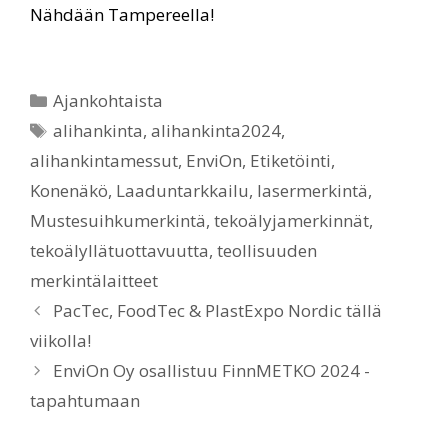
Nähdään Tampereella!
Ajankohtaista
alihankinta
,
alihankinta2024
,
alihankintamessut
,
EnviOn
,
Etiketöinti
,
Konenäkö
,
Laaduntarkkailu
,
lasermerkintä
,
Mustesuihkumerkintä
,
tekoälyjamerkinnät
,
tekoälyllätuottavuutta
,
teollisuuden
merkintälaitteet
PacTec, FoodTec & PlastExpo Nordic tällä
viikolla!
EnviOn Oy osallistuu FinnMETKO 2024 -
tapahtumaan