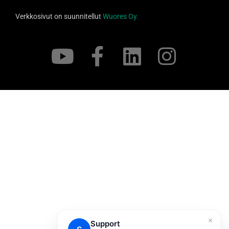
Verkkosivut on suunnitellut
Wuores Oy.
×
Support