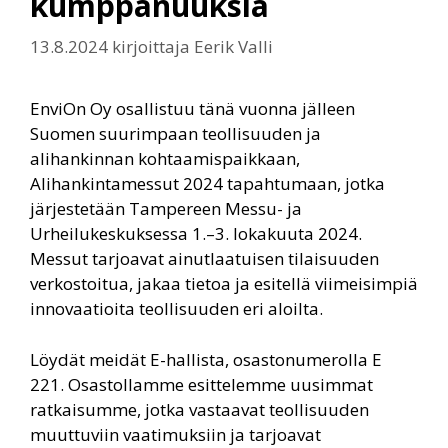
kumppanuuksia
13.8.2024
kirjoittaja
Eerik Valli
EnviOn Oy osallistuu tänä vuonna jälleen
Suomen suurimpaan teollisuuden ja
alihankinnan kohtaamispaikkaan,
Alihankintamessut 2024 tapahtumaan, jotka
järjestetään Tampereen Messu- ja
Urheilukeskuksessa 1.–3. lokakuuta 2024.
Messut tarjoavat ainutlaatuisen tilaisuuden
verkostoitua, jakaa tietoa ja esitellä viimeisimpiä
innovaatioita teollisuuden eri aloilta.
Löydät meidät E-hallista, osastonumerolla E
221. Osastollamme esittelemme uusimmat
ratkaisumme, jotka vastaavat teollisuuden
muuttuviin vaatimuksiin ja tarjoavat