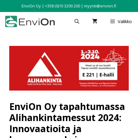
EnviOn Oy | +358 (0)10 3200 200 | myynti@envion.fi
Valikko
EnviOn Oy tapahtumassa
Alihankintamessut 2024:
Innovaatioita ja