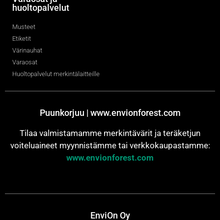
huoltopalvelut
Musteet
Etiketit
Värinauhat
Varaosat
Huoltopalvelut merkintälaitteille
Puunkorjuu | www.envionforest.com
Tilaa valmistamamme merkintävärit ja teräketjun
voiteluaineet myynnistämme tai verkkokaupastamme:
www.envionforest.com
EnviOn Oy