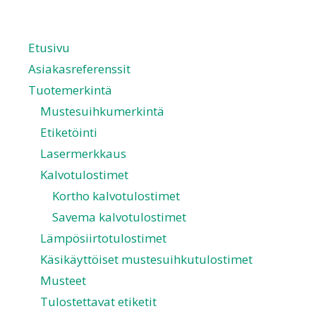
Etusivu
Asiakasreferenssit
Tuotemerkintä
Mustesuihkumerkintä
Etiketöinti
Lasermerkkaus
Kalvotulostimet
Kortho kalvotulostimet
Savema kalvotulostimet
Lämpösiirtotulostimet
Käsikäyttöiset mustesuihkutulostimet
Musteet
Tulostettavat etiketit