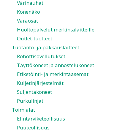
Värinauhat
Konenäkö
Varaosat
Huoltopalvelut merkintälaitteille
Outlet-tuotteet
Tuotanto- ja pakkauslaitteet
Robottisovellutukset
Täyttökoneet ja annostelukoneet
Etiketöinti- ja merkintäasemat
Kuljetinjärjestelmät
Suljentakoneet
Purkulinjat
Toimialat
Elintarviketeollisuus
Puuteollisuus