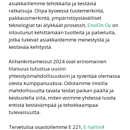
asiakkaillemme tehokkaita ja kestäviä
ratkaisuja. Olipa kyseessä tuotemerkintä,
pakkausmerkintä, ympäristöystävälliset
teknologiat tai älykkäät prosessit,
EnviOn Oy
on
sitoutunut kehittämään tuotteita ja palveluita,
jotka tukevat asiakkaidemme menestystä ja
kestävää kehitystä.
Alihankintamessut 2024 ovat erinomainen
tilaisuus tutustua uusiin
yhteistyömahdollisuuksiin ja syventää olemassa
olevia kumppanuuksia. Odotamme innolla
mahdollisuutta tavata teidät paikan päällä ja
keskustella siitä, miten voimme yhdessä luoda
entistä kestävämpää ja tehokkaampaa
tulevaisuutta.
Tervetuloa osastollemme E 221,
E-halliin
!