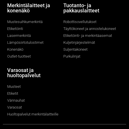
Merkintälaitteet ja
Tuotanto- ja
konenäkö
pakkauslaitteet
Mustesuihkumerkintä
Robottisovellutukset
Etiketöinti
Täyttökoneet ja annostelukoneet
Lasermerkintä
Etiketöinti- ja merkintäasemat
Lämpösiirtotulostimet
Kuljetinjärjestelmät
Konenäkö
Suljentakoneet
Outlet-tuotteet
Purkulinjat
Varaosat ja
huoltopalvelut
Musteet
Etiketit
Värinauhat
Varaosat
Huoltopalvelut merkintälaitteille