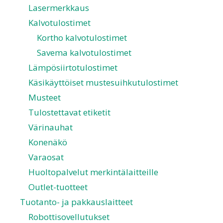
Lasermerkkaus
Kalvotulostimet
Kortho kalvotulostimet
Savema kalvotulostimet
Lämpösiirtotulostimet
Käsikäyttöiset mustesuihkutulostimet
Musteet
Tulostettavat etiketit
Värinauhat
Konenäkö
Varaosat
Huoltopalvelut merkintälaitteille
Outlet-tuotteet
Tuotanto- ja pakkauslaitteet
Robottisovellutukset