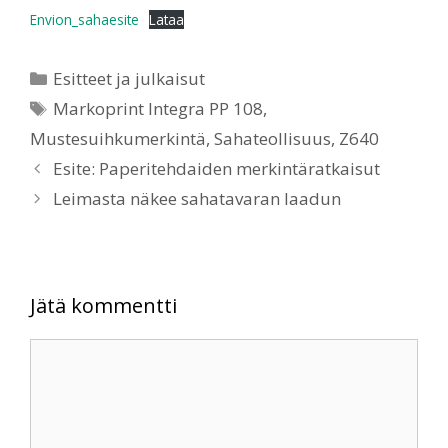
Envion_sahaesite
Lataa
Esitteet ja julkaisut
Markoprint Integra PP 108
,
Mustesuihkumerkintä
,
Sahateollisuus
,
Z640
Esite: Paperitehdaiden merkintäratkaisut
Leimasta näkee sahatavaran laadun
Jätä kommentti