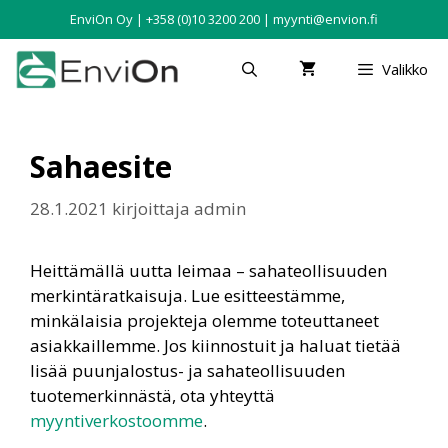
EnviOn Oy | +358 (0)10 3200 200 | myynti@envion.fi
Valikko
Sahaesite
28.1.2021
kirjoittaja
admin
Heittämällä uutta leimaa – sahateollisuuden
merkintäratkaisuja. Lue esitteestämme,
minkälaisia projekteja olemme toteuttaneet
asiakkaillemme. Jos kiinnostuit ja haluat tietää
lisää puunjalostus- ja sahateollisuuden
tuotemerkinnästä, ota yhteyttä
myyntiverkostoomme
.