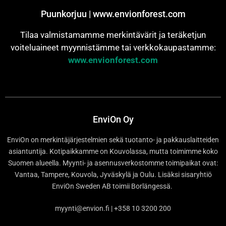
Puunkorjuu | www.envionforest.com
Tilaa valmistamamme merkintävärit ja teräketjun
voiteluaineet myynnistämme tai verkkokaupastamme:
www.envionforest.com
EnviOn Oy
EnviOn on merkintäjärjestelmien sekä tuotanto- ja pakkauslaitteiden
asiantuntija. Kotipaikkamme on Kouvolassa, mutta toimimme koko
Suomen alueella. Myynti- ja asennusverkostomme toimipaikat ovat:
Vantaa, Tampere, Kouvola, Jyväskylä ja Oulu. Lisäksi sisaryhtiö
EnviOn Sweden AB toimii Borlängessä.
myynti@envion.fi | +358 10 3200 200