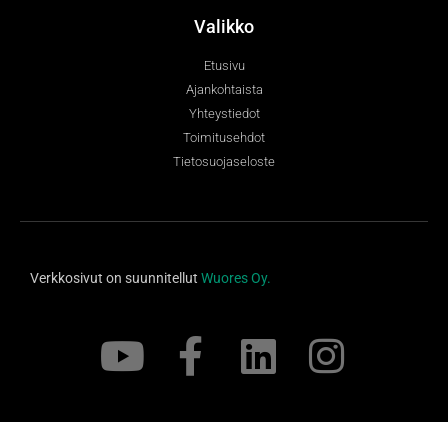
Valikko
Etusivu
Ajankohtaista
Yhteystiedot
Toimitusehdot
Tietosuojaseloste
Verkkosivut on suunnitellut
Wuores Oy.