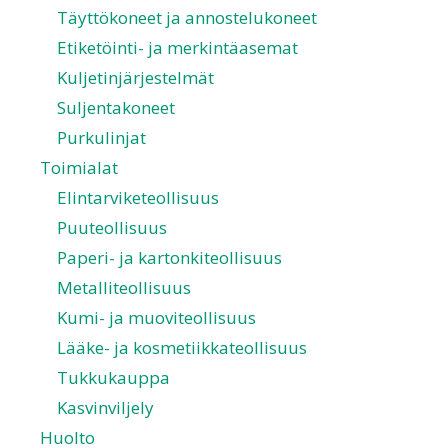
Täyttökoneet ja annostelukoneet
Etiketöinti- ja merkintäasemat
Kuljetinjärjestelmät
Suljentakoneet
Purkulinjat
Toimialat
Elintarviketeollisuus
Puuteollisuus
Paperi- ja kartonkiteollisuus
Metalliteollisuus
Kumi- ja muoviteollisuus
Lääke- ja kosmetiikkateollisuus
Tukkukauppa
Kasvinviljely
Huolto