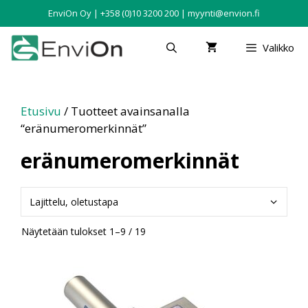
EnviOn Oy | +358 (0)10 3200 200 | myynti@envion.fi
Valikko
Etusivu
/ Tuotteet avainsanalla
“eränumeromerkinnät”
eränumeromerkinnät
Näytetään tulokset 1–9 / 19