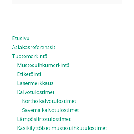
Etusivu
Asiakasreferenssit
Tuotemerkintä
Mustesuihkumerkintä
Etiketöinti
Lasermerkkaus
Kalvotulostimet
Kortho kalvotulostimet
Savema kalvotulostimet
Lämpösiirtotulostimet
Käsikäyttöiset mustesuihkutulostimet