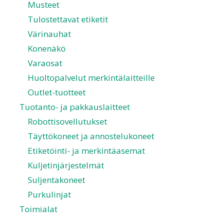
Musteet
Tulostettavat etiketit
Värinauhat
Konenäkö
Varaosat
Huoltopalvelut merkintälaitteille
Outlet-tuotteet
Tuotanto- ja pakkauslaitteet
Robottisovellutukset
Täyttökoneet ja annostelukoneet
Etiketöinti- ja merkintäasemat
Kuljetinjärjestelmät
Suljentakoneet
Purkulinjat
Toimialat