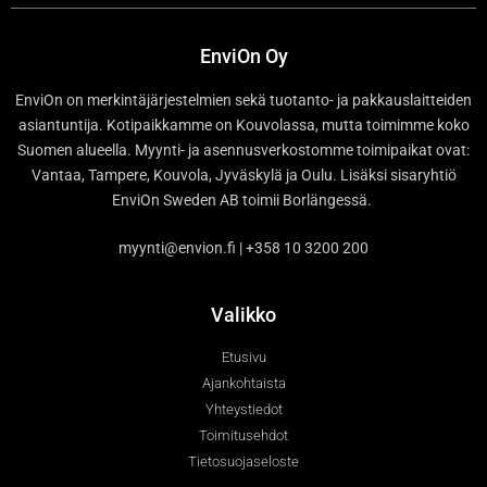
EnviOn Oy
EnviOn on merkintäjärjestelmien sekä tuotanto- ja pakkauslaitteiden
asiantuntija. Kotipaikkamme on Kouvolassa, mutta toimimme koko
Suomen alueella. Myynti- ja asennusverkostomme toimipaikat ovat:
Vantaa, Tampere, Kouvola, Jyväskylä ja Oulu. Lisäksi sisaryhtiö
EnviOn Sweden AB toimii Borlängessä.
myynti@envion.fi | +358 10 3200 200
Valikko
Etusivu
Ajankohtaista
Yhteystiedot
Toimitusehdot
Tietosuojaseloste