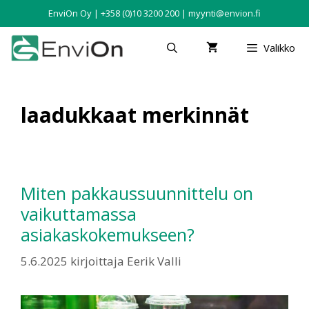
EnviOn Oy | +358 (0)10 3200 200 | myynti@envion.fi
Valikko
laadukkaat merkinnät
Miten pakkaussuunnittelu on
vaikuttamassa
asiakaskokemukseen?
5.6.2025
kirjoittaja
Eerik Valli