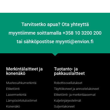
Tarvitsetko apua? Ota yhteyttä
myyntiimme soittamalla +358 10 3200 200
tai sähköpostitse myynti@envion.fi
Merkintälaitteet ja
Tuotanto- ja
konenäkö
pakkauslaitteet
Mustesuihkumerkintä
Robottisovellutukset
Etiketöinti
Täyttökoneet ja annostelukoneet
Lasermerkintä
Etiketöinti- ja merkintäasemat
Lämpösiirtotulostimet
Kuljetinjärjestelmät
Konenäkö
Suljentakoneet