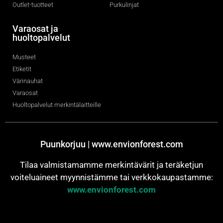
Outlet-tuotteet
Purkulinjat
Varaosat ja
huoltopalvelut
Musteet
Etiketit
Värinauhat
Varaosat
Huoltopalvelut merkintälaitteille
Puunkorjuu | www.envionforest.com
Tilaa valmistamamme merkintävärit ja teräketjun
voiteluaineet myynnistämme tai verkkokaupastamme:
www.envionforest.com