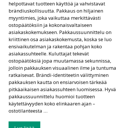
helpottavat tuotteen käyttöä ja vahvistavat
brändiuskollisuutta. Pakkaus on hiljainen
myyntimies, joka vaikuttaa merkittävästi
ostopäätöksiin ja kokonaisvaltaiseen
asiakaskokemukseen. Pakkaussuunnittelu on
kriittinen osa asiakaskokemusta, koska se luo
ensivaikutelman ja rakentaa pohjan koko
asiakassuhteelle. Kuluttajat tekevät
ostopäätöksiä jopa muutamassa sekunnissa,
jolloin pakkauksen visuaalinen ilme ja tuntuma
ratkaisevat. Brändi-identiteetin välittyminen
pakkauksen kautta on ensiarvoisen tärkeää
pitkäaikaisen asiakassuhteen luomisessa. Hyvä
pakkaussuunnittelu huomioi tuotteen
käytettävyyden koko elinkaaren ajan –
ostotilanteesta …
Lue lisää