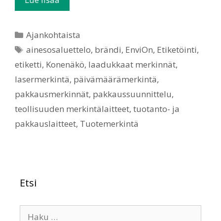
Ajankohtaista
ainesosaluettelo
,
brändi
,
EnviOn
,
Etiketöinti
,
etiketti
,
Konenäkö
,
laadukkaat merkinnät
,
lasermerkintä
,
päivämäärämerkintä
,
pakkausmerkinnät
,
pakkaussuunnittelu
,
teollisuuden merkintälaitteet
,
tuotanto- ja
pakkauslaitteet
,
Tuotemerkintä
Etsi