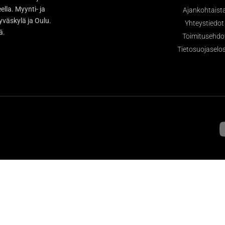
la. Myynti- ja
Ajankohtaist
väskylä ja Oulu.
Yhteystiedot
sä.
Toimitusehdo
Tietosuojaselo