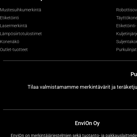
Mustesuihkumerkintä
Robottisov
Etiketöinti
Täyttökone
Lasermerkintä
Etiketöinti
Lämpösiirtotulostimet
Kuljetinjär
Konenäkö
Suljentako
Outlet-tuotteet
Purkulinjat
Pu
Tilaa valmistamamme merkintävärit ja teräket
EnviOn Oy
EnviOn on merkintäjärjestelmien sekä tuotanto- ja pakkauslaitteide