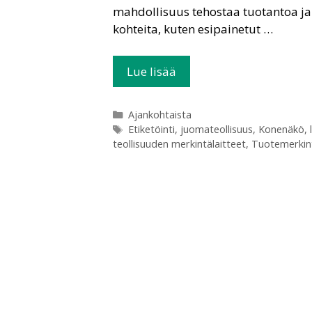
mahdollisuus tehostaa tuotantoa ja 
kohteita, kuten esipainetut …
Lue lisää
Ajankohtaista
Etiketöinti
,
juomateollisuus
,
Konenäkö
,
teollisuuden merkintälaitteet
,
Tuotemerkin