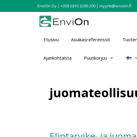
EnviOn Oy | +358 (0)10 3200 200 | myynti@envion.fi
Etusivu
Asiakasreferenssit
Tuotem
Ajankohtaista
Puunkorjuu
juomateollisu
Elintarvike- ja juom