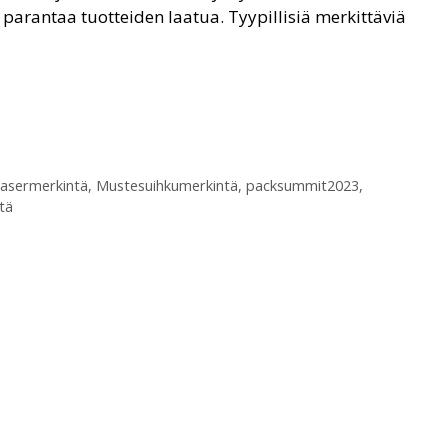
parantaa tuotteiden laatua. Tyypillisiä merkittäviä
lasermerkintä
,
Mustesuihkumerkintä
,
packsummit2023
,
tä