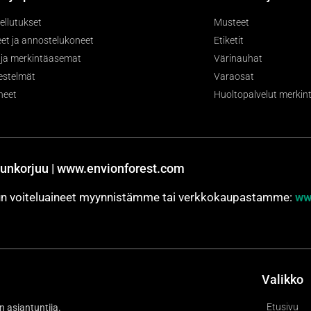
ellutukset
Musteet
et ja annostelukoneet
Etiketit
- ja merkintäasemat
Värinauhat
jestelmät
Varaosat
neet
Huoltopalvelut merkintä
unkorjuu | www.envionforest.com
jun voiteluaineet myynnistämme tai verkkokaupastamme:
ww
Valikko
Etusivu
n asiantuntija.