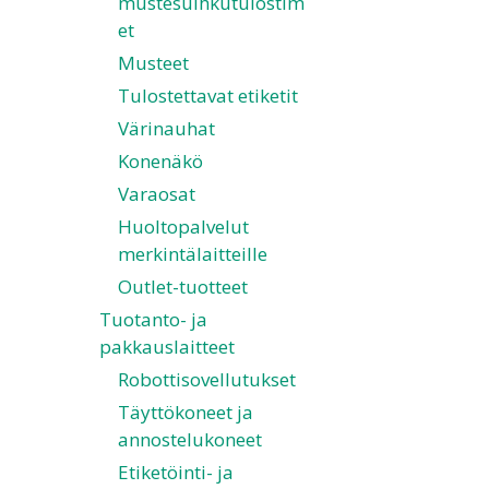
mustesuihkutulostim
et
Musteet
Tulostettavat etiketit
Värinauhat
Konenäkö
Varaosat
Huoltopalvelut
merkintälaitteille
Outlet-tuotteet
Tuotanto- ja
pakkauslaitteet
Robottisovellutukset
Täyttökoneet ja
annostelukoneet
Etiketöinti- ja