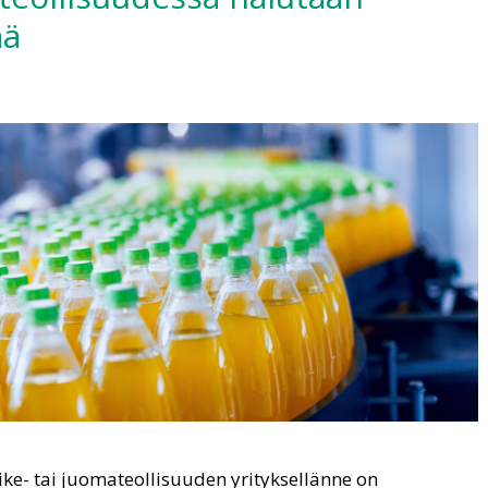
ää
ike- tai juomateollisuuden yrityksellänne on