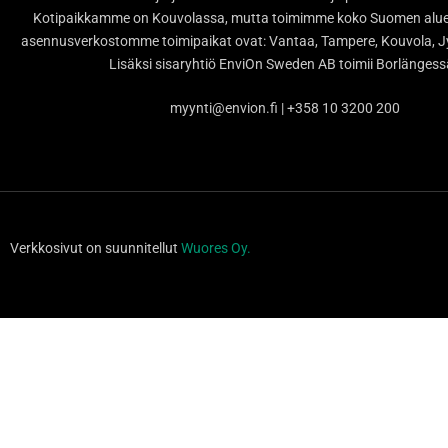
Kotipaikkamme on Kouvolassa, mutta toimimme koko Suomen alueel
asennusverkostomme toimipaikat ovat: Vantaa, Tampere, Kouvola, Jy
Lisäksi sisaryhtiö EnviOn Sweden AB toimii Borlänges
myynti@envion.fi | +358 10 3200 200
Verkkosivut on suunnitellut
Wuores Oy.