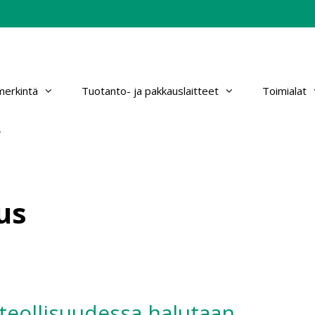
erkintä
Tuotanto- ja pakkauslaitteet
Toimialat
us
ateollisuudessa halutaan