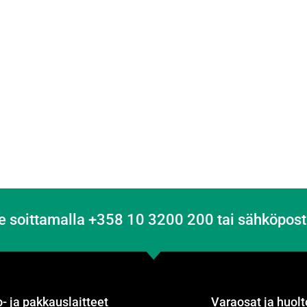
e soittamalla +358 10 3200 200 tai sähköpost
- ja pakkauslaitteet
Varaosat ja huolt