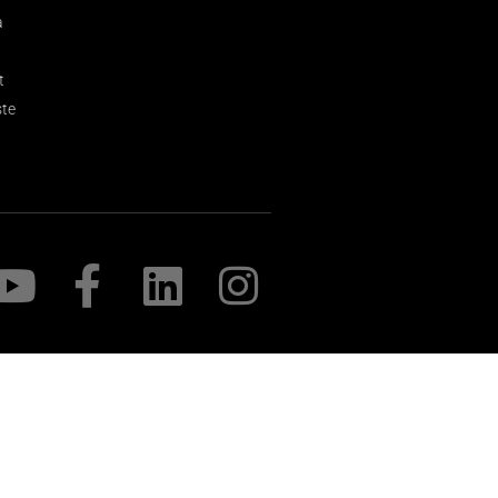
a
t
ste