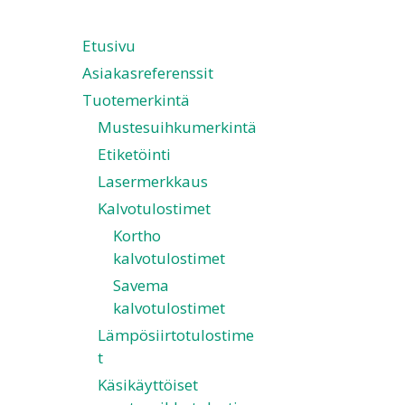
Etusivu
Asiakasreferenssit
Tuotemerkintä
Mustesuihkumerkintä
Etiketöinti
Lasermerkkaus
Kalvotulostimet
Kortho
kalvotulostimet
Savema
kalvotulostimet
Lämpösiirtotulostime
t
Käsikäyttöiset