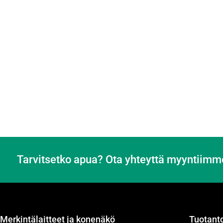
Tarvitsetko apua? Ota yhteyttä myyntiimm
Merkintälaitteet ja konenäkö
Tuotanto