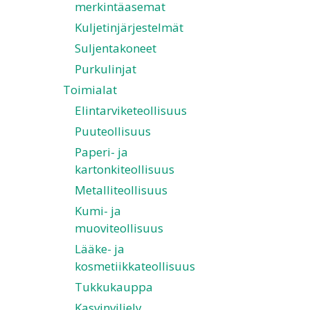
merkintäasemat
Kuljetinjärjestelmät
Suljentakoneet
Purkulinjat
Toimialat
Elintarviketeollisuus
Puuteollisuus
Paperi- ja
kartonkiteollisuus
Metalliteollisuus
Kumi- ja
muoviteollisuus
Lääke- ja
kosmetiikkateollisuus
Tukkukauppa
Kasvinviljely