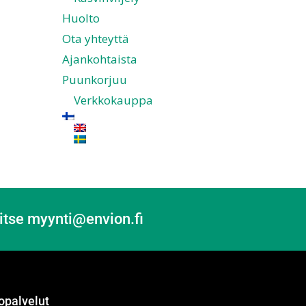
Huolto
Ota yhteyttä
Ajankohtaista
Puunkorjuu
Verkkokauppa
itse myynti@envion.fi
opalvelut