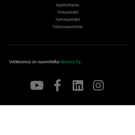
Ajankohtaista
Yhteystiedot
Toimitusehdot
Tietosuojaseloste
Verkkosivut on suunnitellut
Wuores Oy.