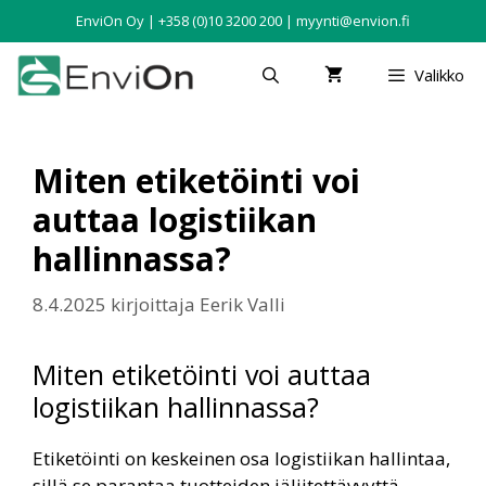
EnviOn Oy | +358 (0)10 3200 200 | myynti@envion.fi
Valikko
Miten etiketöinti voi
auttaa logistiikan
hallinnassa?
8.4.2025
kirjoittaja
Eerik Valli
Miten etiketöinti voi auttaa
logistiikan hallinnassa?
Etiketöinti on keskeinen osa logistiikan hallintaa,
sillä se parantaa tuotteiden jäljitettävyyttä,