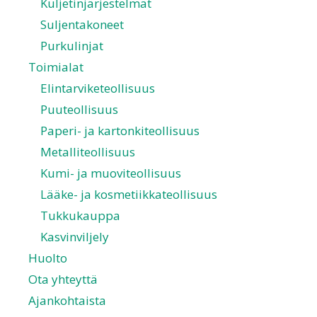
Kuljetinjärjestelmät
Suljentakoneet
Purkulinjat
Toimialat
Elintarviketeollisuus
Puuteollisuus
Paperi- ja kartonkiteollisuus
Metalliteollisuus
Kumi- ja muoviteollisuus
Lääke- ja kosmetiikkateollisuus
Tukkukauppa
Kasvinviljely
Huolto
Ota yhteyttä
Ajankohtaista