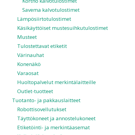
Kortho kalvotulostimet
Savema kalvotulostimet
Lämpösiirtotulostimet
Käsikäyttöiset mustesuihkutulostimet
Musteet
Tulostettavat etiketit
Värinauhat
Konenäkö
Varaosat
Huoltopalvelut merkintälaitteille
Outlet-tuotteet
Tuotanto- ja pakkauslaitteet
Robottisovellutukset
Täyttökoneet ja annostelukoneet
Etiketöinti- ja merkintäasemat