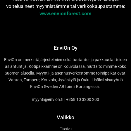
voiteluaineet myynnistämme tai verkkokaupastamme:
www.envionforest.com
EnviOn Oy
EnviOn on merkintäjärjestelmien sekä tuotanto- ja pakkauslaitteiden
asiantuntija. Kotipaikkamme on Kouvolassa, mutta toimimme koko
Suomen alueella. Myynti- ja asennusverkostomme toimipaikat ovat:
Vantaa, Tampere, Kouvola, Jyväskylä ja Oulu. Lisäksi sisaryhtiö
EnviOn Sweden AB toimii Borlängessä.
myynti@envion.fi | +358 10 3200 200
Valikko
Etusivu