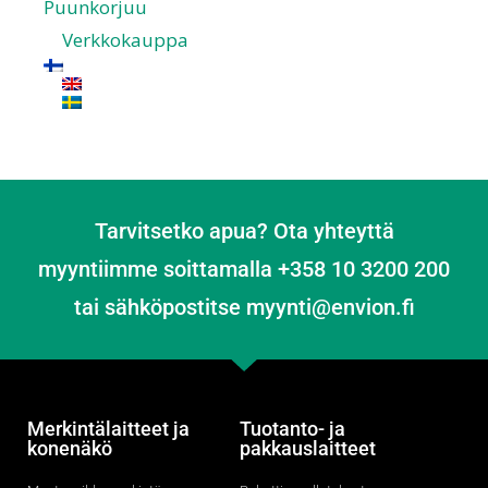
Puunkorjuu
Verkkokauppa
Tarvitsetko apua? Ota yhteyttä
myyntiimme soittamalla +358 10 3200 200
tai sähköpostitse myynti@envion.fi
Merkintälaitteet ja
Tuotanto- ja
konenäkö
pakkauslaitteet