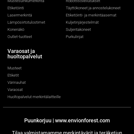
Mustesuihkumerkintä
Robottisovellutukset
Etiketöinti
Täyttökoneet ja annostelukoneet
Lasermerkintä
Etiketöinti- ja merkintäasemat
Lämpösiirtotulostimet
Kuljetinjärjestelmät
Konenäkö
Suljentakoneet
Outlet-tuotteet
Purkulinjat
Varaosat ja
huoltopalvelut
Musteet
Etiketit
Värinauhat
Varaosat
Huoltopalvelut merkintälaitteille
Puunkorjuu | www.envionforest.com
Tilaa valmistamamme merkintävärit ja teräketjun