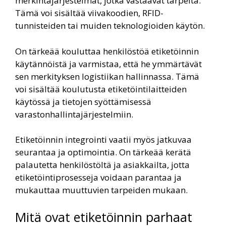
merkintäjärjestelmät, jotka vastaavat tarpeita.
Tämä voi sisältää viivakoodien, RFID-
tunnisteiden tai muiden teknologioiden käytön.
On tärkeää kouluttaa henkilöstöä etiketöinnin
käytännöistä ja varmistaa, että he ymmärtävät
sen merkityksen logistiikan hallinnassa. Tämä
voi sisältää koulutusta etiketöintilaitteiden
käytössä ja tietojen syöttämisessä
varastonhallintajärjestelmiin.
Etiketöinnin integrointi vaatii myös jatkuvaa
seurantaa ja optimointia. On tärkeää kerätä
palautetta henkilöstöltä ja asiakkailta, jotta
etiketöintiprosesseja voidaan parantaa ja
mukauttaa muuttuvien tarpeiden mukaan.
Mitä ovat etiketöinnin parhaat