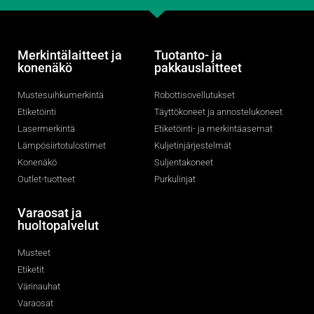
Merkintälaitteet ja
Tuotanto- ja
konenäkö
pakkauslaitteet
Mustesuihkumerkintä
Robottisovellutukset
Etiketöinti
Täyttökoneet ja annostelukoneet
Lasermerkintä
Etiketöinti- ja merkintäasemat
Lämpösiirtotulostimet
Kuljetinjärjestelmät
Konenäkö
Suljentakoneet
Outlet-tuotteet
Purkulinjat
Varaosat ja
huoltopalvelut
Musteet
Etiketit
Värinauhat
Varaosat