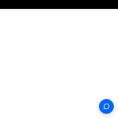
Support
S
Hi there! How can we help you
today?