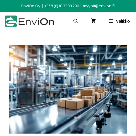
EnviOn Oy | +358 (0)10 3200 200 | myynti@envion.fi
Valikko