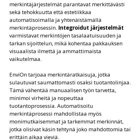
merkintäjärjestelmät parantavat merkittävästi
sekä tehokkuutta että estetiikkaa
automatisoimalla ja yhtenäistämällä
merkintäprosessin.
Integroidut järjestelmät
varmistavat merkintöjen tasalaatuisuuden ja
tarkan sijoittelun, mikä kohentaa pakkauksen
visuaalista ilmettä ja ammattimaista
vaikutelmaa.
EnviOn tarjoaa merkintäratkaisuja, jotka
sulautuvat saumattomasti osaksi tuotantolinjaa.
Tämä vähentää manuaalisen työn tarvetta,
minimoi virheitä ja nopeuttaa
tuotantoprosessia. Automatisoitu
merkintäprosessi mahdollistaa myös
monimutkaisemmat ja tarkemmat merkinnät,
jotka olisivat käsin tehtynä joko mahdottomia tai
erittäin aikaa vieviä.