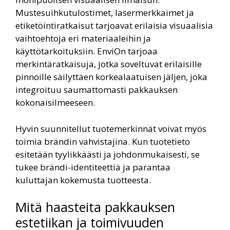
Mustesuihkutulostimet, lasermerkkaimet ja
etiketöintiratkaisut tarjoavat erilaisia visuaalisia
vaihtoehtoja eri materiaaleihin ja
käyttötarkoituksiin. EnviOn tarjoaa
merkintäratkaisuja, jotka soveltuvat erilaisille
pinnoille säilyttäen korkealaatuisen jäljen, joka
integroituu saumattomasti pakkauksen
kokonaisilmeeseen.
Hyvin suunnitellut tuotemerkinnät voivat myös
toimia brändin vahvistajina. Kun tuotetieto
esitetään tyylikkäästi ja johdonmukaisesti, se
tukee brändi-identiteettiä ja parantaa
kuluttajan kokemusta tuotteesta.
Mitä haasteita pakkauksen
estetiikan ja toimivuuden