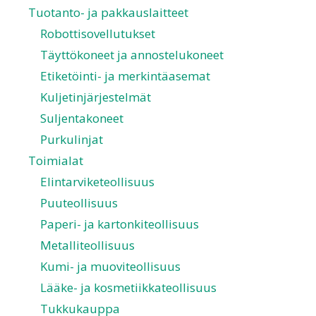
Tuotanto- ja pakkauslaitteet
Robottisovellutukset
Täyttökoneet ja annostelukoneet
Etiketöinti- ja merkintäasemat
Kuljetinjärjestelmät
Suljentakoneet
Purkulinjat
Toimialat
Elintarviketeollisuus
Puuteollisuus
Paperi- ja kartonkiteollisuus
Metalliteollisuus
Kumi- ja muoviteollisuus
Lääke- ja kosmetiikkateollisuus
Tukkukauppa