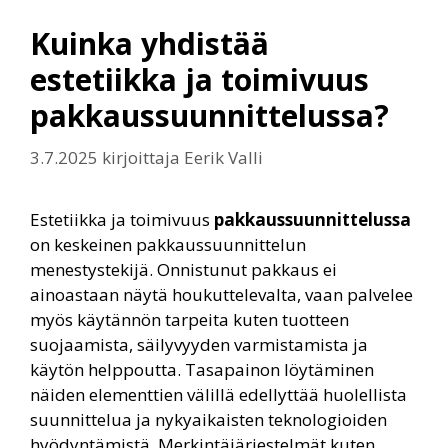
Kuinka yhdistää
estetiikka ja toimivuus
pakkaussuunnittelussa?
3.7.2025
kirjoittaja
Eerik Valli
Estetiikka ja toimivuus
pakkaussuunnittelussa
on keskeinen pakkaussuunnittelun
menestystekijä. Onnistunut pakkaus ei
ainoastaan näytä houkuttelevalta, vaan palvelee
myös käytännön tarpeita kuten tuotteen
suojaamista, säilyvyyden varmistamista ja
käytön helppoutta. Tasapainon löytäminen
näiden elementtien välillä edellyttää huolellista
suunnittelua ja nykyaikaisten teknologioiden
hyödyntämistä. Merkintäjärjestelmät kuten