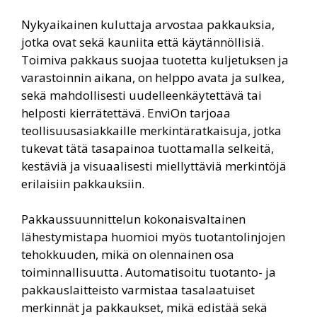
Nykyaikainen kuluttaja arvostaa pakkauksia,
jotka ovat sekä kauniita että käytännöllisiä.
Toimiva pakkaus suojaa tuotetta kuljetuksen ja
varastoinnin aikana, on helppo avata ja sulkea,
sekä mahdollisesti uudelleenkäytettävä tai
helposti kierrätettävä. EnviOn tarjoaa
teollisuusasiakkaille merkintäratkaisuja, jotka
tukevat tätä tasapainoa tuottamalla selkeitä,
kestäviä ja visuaalisesti miellyttäviä merkintöjä
erilaisiin pakkauksiin.
Pakkaussuunnittelun kokonaisvaltainen
lähestymistapa huomioi myös tuotantolinjojen
tehokkuuden, mikä on olennainen osa
toiminnallisuutta. Automatisoitu tuotanto- ja
pakkauslaitteisto varmistaa tasalaatuiset
merkinnät ja pakkaukset, mikä edistää sekä