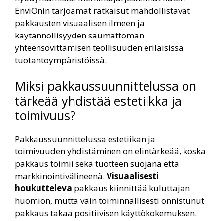
EnviOnin tarjoamat ratkaisut mahdollistavat
pakkausten visuaalisen ilmeen ja
käytännöllisyyden saumattoman
yhteensovittamisen teollisuuden erilaisissa
tuotantoympäristöissä.
Miksi pakkaussuunnittelussa on
tärkeää yhdistää estetiikka ja
toimivuus?
Pakkaussuunnittelussa estetiikan ja
toimivuuden yhdistäminen on elintärkeää, koska
pakkaus toimii sekä tuotteen suojana että
markkinointivälineenä.
Visuaalisesti
houkutteleva
pakkaus kiinnittää kuluttajan
huomion, mutta vain toiminnallisesti onnistunut
pakkaus takaa positiivisen käyttökokemuksen.