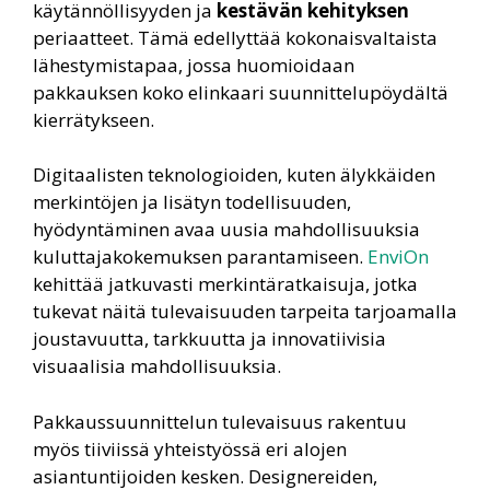
käytännöllisyyden ja
kestävän kehityksen
periaatteet. Tämä edellyttää kokonaisvaltaista
lähestymistapaa, jossa huomioidaan
pakkauksen koko elinkaari suunnittelupöydältä
kierrätykseen.
Digitaalisten teknologioiden, kuten älykkäiden
merkintöjen ja lisätyn todellisuuden,
hyödyntäminen avaa uusia mahdollisuuksia
kuluttajakokemuksen parantamiseen.
EnviOn
kehittää jatkuvasti merkintäratkaisuja, jotka
tukevat näitä tulevaisuuden tarpeita tarjoamalla
joustavuutta, tarkkuutta ja innovatiivisia
visuaalisia mahdollisuuksia.
Pakkaussuunnittelun tulevaisuus rakentuu
myös tiiviissä yhteistyössä eri alojen
asiantuntijoiden kesken. Designereiden,