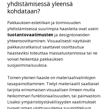
yhdistämisessä yleensä
kohdataan?
Pakkauksen estetiikan ja toimivuuden
yhdistämisessä suurimpia haasteita ovat usein
tuotantovaatimusten
ja designtoiveiden
yhteensovittaminen. Visuaalisesti näyttävät
pakkausratkaisut saattavat osoittautua
haastaviksi toteuttaa massatuotannossa tai ne
voivat heikentää pakkauksen
suojaominaisuuksia.
Toinen yleinen haaste on materiaalivalintojen
tasapainottaminen. Tietyt materiaalit saattavat
tarjota erinomaisen visuaalisen ilmeen mutta
heikomman funktionaalisuuden, tai päinvastoin.
Lisäksi ympäristöystävällisyyden vaatimukset
tuovat oman ulottuvuutensa suunnitteluun.