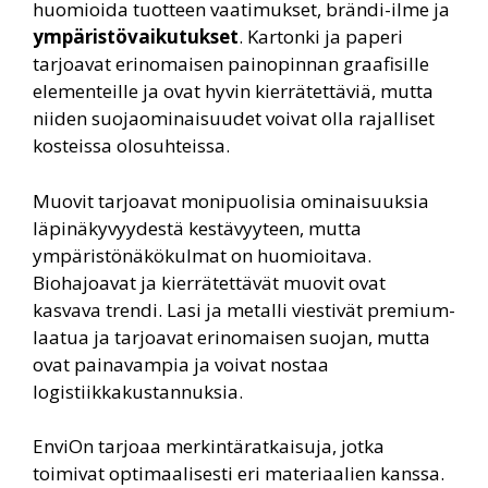
huomioida tuotteen vaatimukset, brändi-ilme ja
ympäristövaikutukset
. Kartonki ja paperi
tarjoavat erinomaisen painopinnan graafisille
elementeille ja ovat hyvin kierrätettäviä, mutta
niiden suojaominaisuudet voivat olla rajalliset
kosteissa olosuhteissa.
Muovit tarjoavat monipuolisia ominaisuuksia
läpinäkyvyydestä kestävyyteen, mutta
ympäristönäkökulmat on huomioitava.
Biohajoavat ja kierrätettävät muovit ovat
kasvava trendi. Lasi ja metalli viestivät premium-
laatua ja tarjoavat erinomaisen suojan, mutta
ovat painavampia ja voivat nostaa
logistiikkakustannuksia.
EnviOn tarjoaa merkintäratkaisuja, jotka
toimivat optimaalisesti eri materiaalien kanssa.