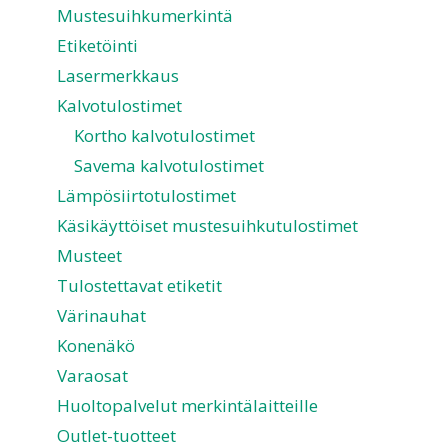
Mustesuihkumerkintä
Etiketöinti
Lasermerkkaus
Kalvotulostimet
Kortho kalvotulostimet
Savema kalvotulostimet
Lämpösiirtotulostimet
Käsikäyttöiset mustesuihkutulostimet
Musteet
Tulostettavat etiketit
Värinauhat
Konenäkö
Varaosat
Huoltopalvelut merkintälaitteille
Outlet-tuotteet