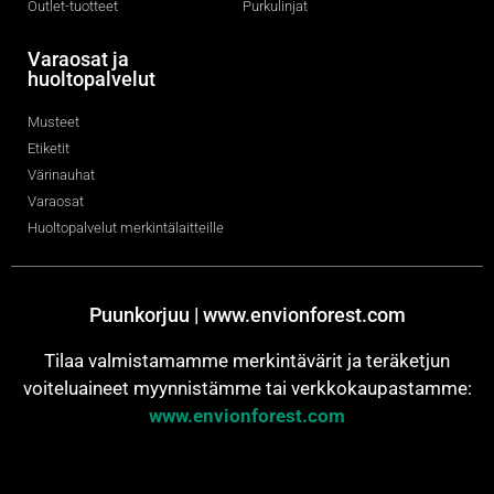
Outlet-tuotteet
Purkulinjat
Varaosat ja
huoltopalvelut
Musteet
Etiketit
Värinauhat
Varaosat
Huoltopalvelut merkintälaitteille
Puunkorjuu | www.envionforest.com
Tilaa valmistamamme merkintävärit ja teräketjun
voiteluaineet myynnistämme tai verkkokaupastamme:
www.envionforest.com