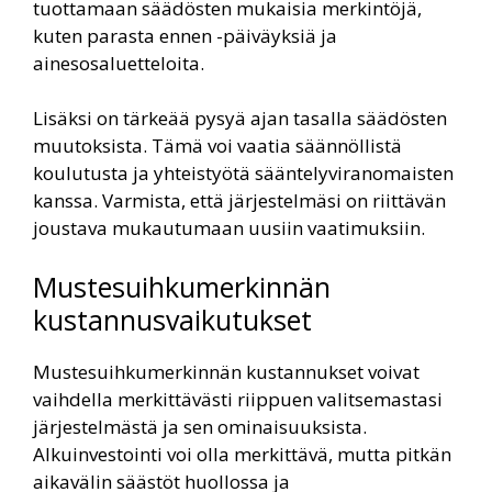
tuottamaan säädösten mukaisia merkintöjä,
kuten parasta ennen -päiväyksiä ja
ainesosaluetteloita.
Lisäksi on tärkeää pysyä ajan tasalla säädösten
muutoksista. Tämä voi vaatia säännöllistä
koulutusta ja yhteistyötä sääntelyviranomaisten
kanssa. Varmista, että järjestelmäsi on riittävän
joustava mukautumaan uusiin vaatimuksiin.
Mustesuihkumerkinnän
kustannusvaikutukset
Mustesuihkumerkinnän kustannukset voivat
vaihdella merkittävästi riippuen valitsemastasi
järjestelmästä ja sen ominaisuuksista.
Alkuinvestointi voi olla merkittävä, mutta pitkän
aikavälin säästöt huollossa ja