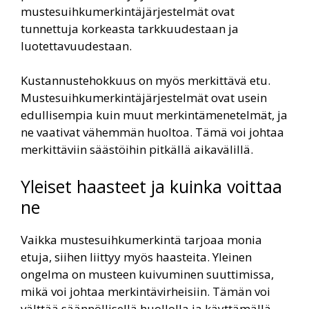
mustesuihkumerkintäjärjestelmät ovat
tunnettuja korkeasta tarkkuudestaan ja
luotettavuudestaan.
Kustannustehokkuus on myös merkittävä etu.
Mustesuihkumerkintäjärjestelmät ovat usein
edullisempia kuin muut merkintämenetelmät, ja
ne vaativat vähemmän huoltoa. Tämä voi johtaa
merkittäviin säästöihin pitkällä aikavälillä.
Yleiset haasteet ja kuinka voittaa
ne
Vaikka mustesuihkumerkintä tarjoaa monia
etuja, siihen liittyy myös haasteita. Yleinen
ongelma on musteen kuivuminen suuttimissa,
mikä voi johtaa merkintävirheisiin. Tämän voi
välttää säännöllisellä huollolla ja käyttämällä