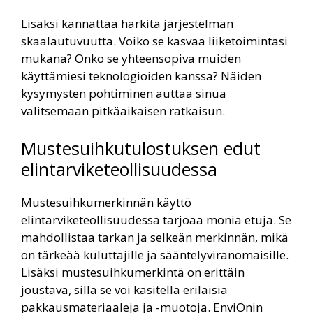
Lisäksi kannattaa harkita järjestelmän
skaalautuvuutta. Voiko se kasvaa liiketoimintasi
mukana? Onko se yhteensopiva muiden
käyttämiesi teknologioiden kanssa? Näiden
kysymysten pohtiminen auttaa sinua
valitsemaan pitkäaikaisen ratkaisun.
Mustesuihkutulostuksen edut
elintarviketeollisuudessa
Mustesuihkumerkinnän käyttö
elintarviketeollisuudessa tarjoaa monia etuja. Se
mahdollistaa tarkan ja selkeän merkinnän, mikä
on tärkeää kuluttajille ja sääntelyviranomaisille.
Lisäksi mustesuihkumerkintä on erittäin
joustava, sillä se voi käsitellä erilaisia
pakkausmateriaaleja ja -muotoja. EnviOnin