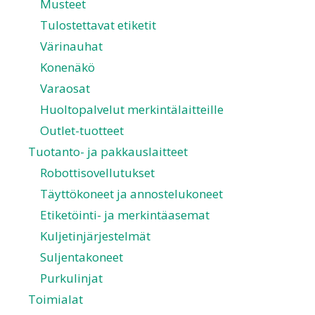
Musteet
Tulostettavat etiketit
Värinauhat
Konenäkö
Varaosat
Huoltopalvelut merkintälaitteille
Outlet-tuotteet
Tuotanto- ja pakkauslaitteet
Robottisovellutukset
Täyttökoneet ja annostelukoneet
Etiketöinti- ja merkintäasemat
Kuljetinjärjestelmät
Suljentakoneet
Purkulinjat
Toimialat