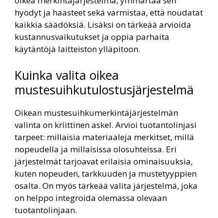
oikea merkintäjärjestelmä, ymmärtää sen
hyödyt ja haasteet sekä varmistaa, että noudatat
kaikkia säädöksiä. Lisäksi on tärkeää arvioida
kustannusvaikutukset ja oppia parhaita
käytäntöjä laitteiston ylläpitoon.
Kuinka valita oikea
mustesuihkutulostusjärjestelmä
Oikean mustesuihkumerkintäjärjestelmän
valinta on kriittinen askel. Arvioi tuotantolinjasi
tarpeet: millaisia materiaaleja merkitset, millä
nopeudella ja millaisissa olosuhteissa. Eri
järjestelmät tarjoavat erilaisia ominaisuuksia,
kuten nopeuden, tarkkuuden ja mustetyyppien
osalta. On myös tärkeää valita järjestelmä, joka
on helppo integroida olemassa olevaan
tuotantolinjaan.