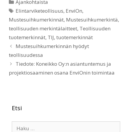
Ajankohtaista
Elintarviketeollisuus
,
EnviOn
,
Mustesuihkumerkinnät
,
Mustesuihkumerkintä
,
teollisuuden merkintälaitteet
,
Teollisuuden
tuotemerkinnät
,
TIJ
,
tuotemerkinnät
Mustesuihkumerkinnän hyödyt
teollisuudessa
Tiedote: Koneikko Oy:n asiantuntemus ja
projektiosaaminen osana EnviOnin toimintaa
Etsi