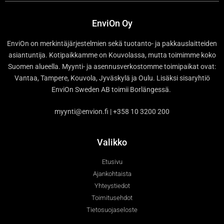
EnviOn Oy
EnviOn on merkintäjärjestelmien sekä tuotanto- ja pakkauslaitteiden
asiantuntija. Kotipaikkamme on Kouvolassa, mutta toimimme koko
Suomen alueella. Myynti- ja asennusverkostomme toimipaikat ovat:
Vantaa, Tampere, Kouvola, Jyväskylä ja Oulu. Lisäksi sisaryhtiö
EnviOn Sweden AB toimii Borlängessä.
myynti@envion.fi | +358 10 3200 200
Valikko
Etusivu
Ajankohtaista
Yhteystiedot
Toimitusehdot
Tietosuojaseloste