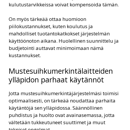
kulutustarvikkeissa voivat kompensoida tämän.
On myös tärkeää ottaa huomioon
piilokustannukset, kuten koulutus ja
mahdolliset tuotantokatkokset järjestelmän
käyttöönoton aikana. Huolellinen suunnittelu ja
budjetointi auttavat minimoimaan nämä
kustannukset.
Mustesuihkumerkintälaitteiden
ylläpidon parhaat käytännöt
Jotta mustesuihkumerkintäjärjestelmäsi toimisi
optimaalisesti, on tärkeää noudattaa parhaita
käytäntöjä sen ylläpidossa. Säännöllinen
puhdistus ja huolto ovat avainasemassa, jotta
vältetään tukkeutuneet suuttimet ja muut
tekniset ongelmat.