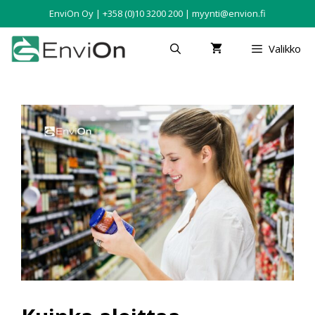
EnviOn Oy | +358 (0)10 3200 200 | myynti@envion.fi
Valikko