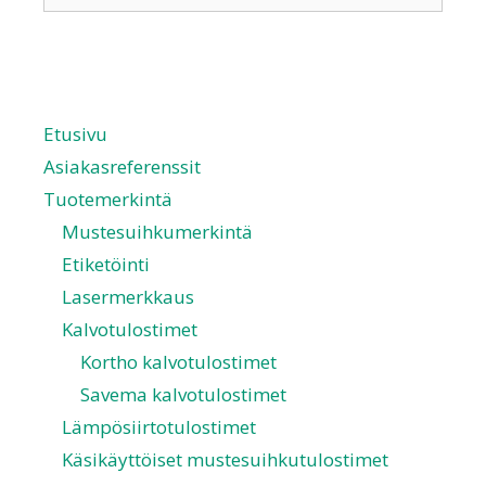
Etusivu
Asiakasreferenssit
Tuotemerkintä
Mustesuihkumerkintä
Etiketöinti
Lasermerkkaus
Kalvotulostimet
Kortho kalvotulostimet
Savema kalvotulostimet
Lämpösiirtotulostimet
Käsikäyttöiset mustesuihkutulostimet