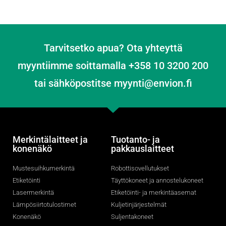
Tarvitsetko apua? Ota yhteyttä
myyntiimme soittamalla +358 10 3200 200
tai sähköpostitse myynti@envion.fi
Merkintälaitteet ja
Tuotanto- ja
konenäkö
pakkauslaitteet
Mustesuihkumerkintä
Robottisovellutukset
Etiketöinti
Täyttökoneet ja annostelukoneet
Lasermerkintä
Etiketöinti- ja merkintäasemat
Lämpösiirtotulostimet
Kuljetinjärjestelmät
Konenäkö
Suljentakoneet