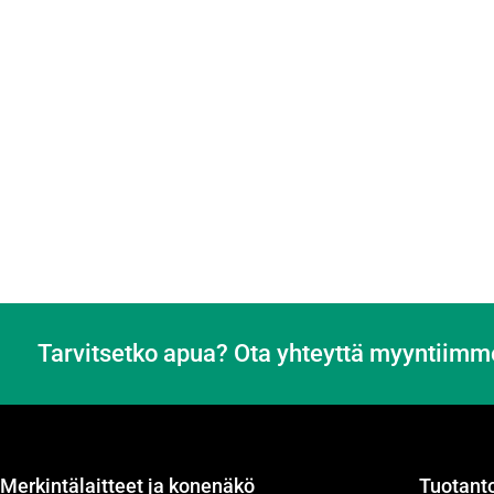
Tarvitsetko apua? Ota yhteyttä myyntiimm
Merkintälaitteet ja konenäkö
Tuotanto