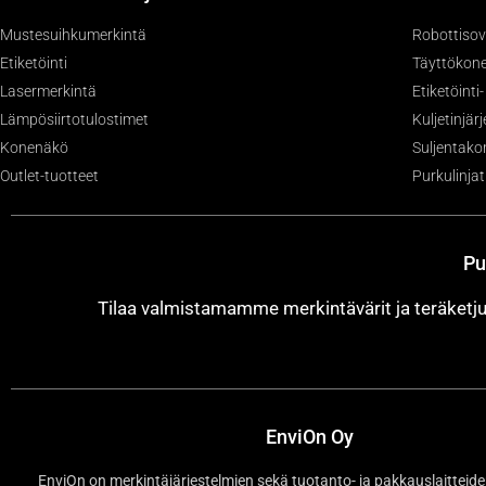
Mustesuihkumerkintä
Robottisov
Etiketöinti
Täyttökone
Lasermerkintä
Etiketöinti
Lämpösiirtotulostimet
Kuljetinjär
Konenäkö
Suljentako
Outlet-tuotteet
Purkulinjat
Pu
Tilaa valmistamamme merkintävärit ja teräket
EnviOn Oy
EnviOn on merkintäjärjestelmien sekä tuotanto- ja pakkauslaitteide