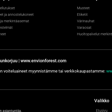
ellutukset
Musteet
et ja annostelukoneet
Etiketit
- ja merkintäasemat
Värinauhat
jestelmät
Varaosat
neet
Huoltopalvelut merkintä
unkorjuu | www.envionforest.com
jun voiteluaineet myynnistämme tai verkkokaupastamme:
ww
Valikko
Etusivu
n asiantuntija.