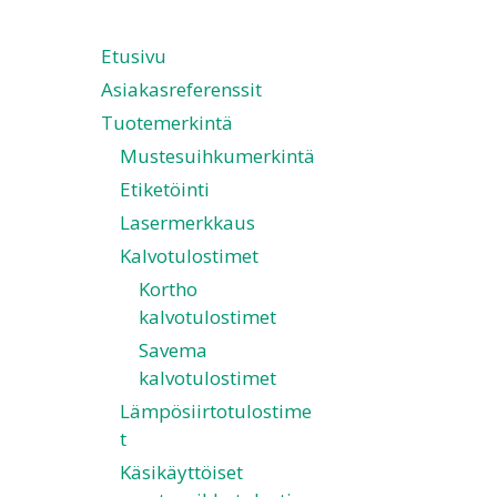
Etusivu
Asiakasreferenssit
Tuotemerkintä
Mustesuihkumerkintä
Etiketöinti
Lasermerkkaus
Kalvotulostimet
Kortho
kalvotulostimet
Savema
kalvotulostimet
Lämpösiirtotulostime
t
Käsikäyttöiset