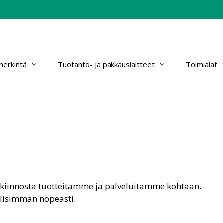
erkintä
Tuotanto- ja pakkauslaitteet
Toimialat
nkiinnosta tuotteitamme ja palveluitamme kohtaan.
lisimman nopeasti.