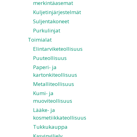
merkintäasemat
Kuljetinjärjestelmät
Suljentakoneet
Purkulinjat
Toimialat
Elintarviketeollisuus
Puuteollisuus
Paperi- ja
kartonkiteollisuus
Metalliteollisuus
Kumi- ja
muoviteollisuus
Lääke- ja
kosmetiikkateollisuus
Tukkukauppa
Kasvinviljely