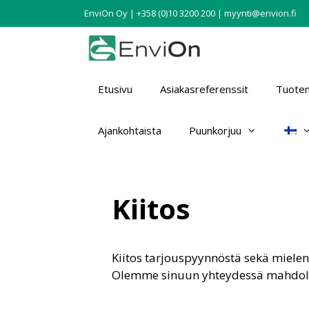
EnviOn Oy | +358 (0)10 3200 200 | myynti@envion.fi
Etusivu
Asiakasreferenssit
Tuotem
Ajankohtaista
Puunkorjuu
Kiitos
Kiitos tarjouspyynnöstä sekä miele
Olemme sinuun yhteydessä mahdol