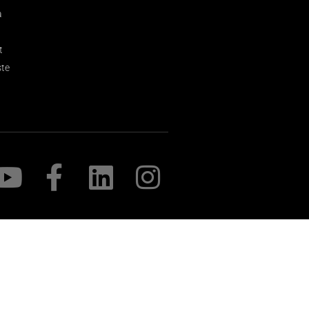
a
t
ste