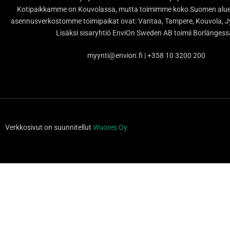
Kotipaikkamme on Kouvolassa, mutta toimimme koko Suomen alueel
asennusverkostomme toimipaikat ovat: Vantaa, Tampere, Kouvola, Jy
Lisäksi sisaryhtiö EnviOn Sweden AB toimii Borlänges
myynti@envion.fi | +358 10 3200 200
Verkkosivut on suunnitellut
Wuores Oy.