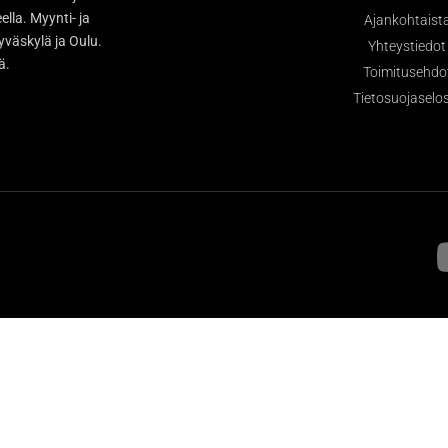
la. Myynti- ja
Ajankohtaist
väskylä ja Oulu.
Yhteystiedot
sä.
Toimitusehdo
Tietosuojaselo