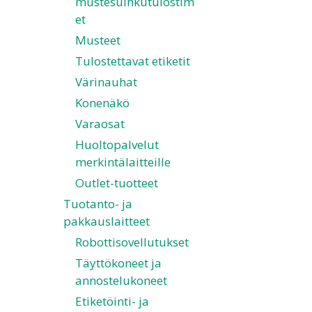
mustesuihkutulostim
et
Musteet
Tulostettavat etiketit
Värinauhat
Konenäkö
Varaosat
Huoltopalvelut
merkintälaitteille
Outlet-tuotteet
Tuotanto- ja
pakkauslaitteet
Robottisovellutukset
Täyttökoneet ja
annostelukoneet
Etiketöinti- ja