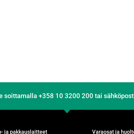
e soittamalla +358 10 3200 200 tai sähköpost
- ja pakkauslaitteet
Varaosat ja huolt