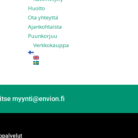
Huolto
Ota yhteyttä
Ajankohtaista
Puunkorjuu
Verkkokauppa
itse myynti@envion.fi
opalvelut