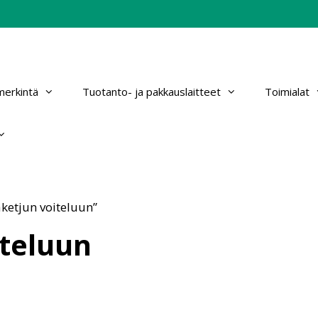
erkintä
Tuotanto- ja pakkauslaitteet
Toimialat
äketjun voiteluun”
iteluun