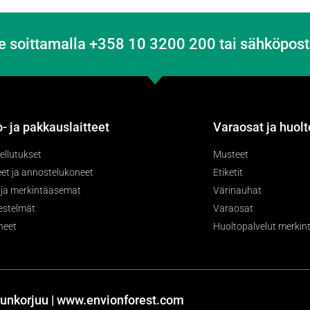
e soittamalla +358 10 3200 200 tai sähköpost
- ja pakkauslaitteet
Varaosat ja huolt
ellutukset
Musteet
et ja annostelukoneet
Etiketit
- ja merkintäasemat
Värinauhat
jestelmät
Varaosat
neet
Huoltopalvelut merkintä
unkorjuu | www.envionforest.com