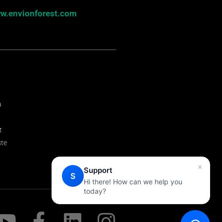
w.envionforest.com
a
t
ste
×
Support
S
Hi there! How can we help you
today?