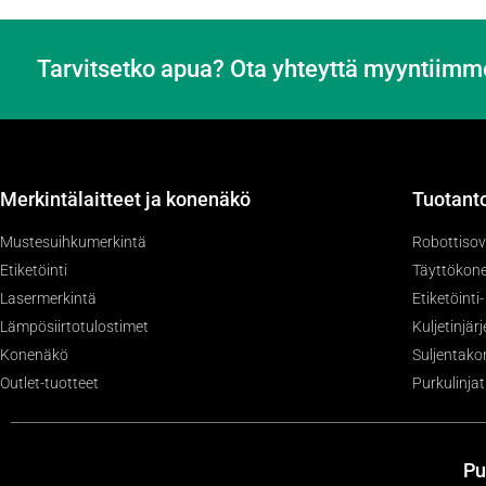
Tarvitsetko apua? Ota yhteyttä myyntiimm
Merkintälaitteet ja konenäkö
Tuotanto
Mustesuihkumerkintä
Robottisov
Etiketöinti
Täyttökone
Lasermerkintä
Etiketöinti
Lämpösiirtotulostimet
Kuljetinjär
Konenäkö
Suljentako
Outlet-tuotteet
Purkulinjat
Pu