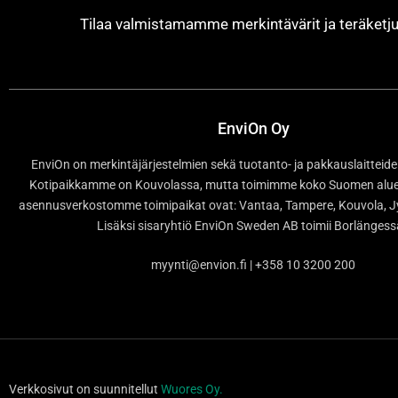
Tilaa valmistamamme merkintävärit ja teräket
EnviOn Oy
EnviOn on merkintäjärjestelmien sekä tuotanto- ja pakkauslaitteide
Kotipaikkamme on Kouvolassa, mutta toimimme koko Suomen alueel
asennusverkostomme toimipaikat ovat: Vantaa, Tampere, Kouvola, Jy
Lisäksi sisaryhtiö EnviOn Sweden AB toimii Borlänges
myynti@envion.fi | +358 10 3200 200
Verkkosivut on suunnitellut
Wuores Oy.