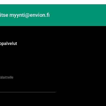
itse myynti@envion.fi
opalvelut
laitteille