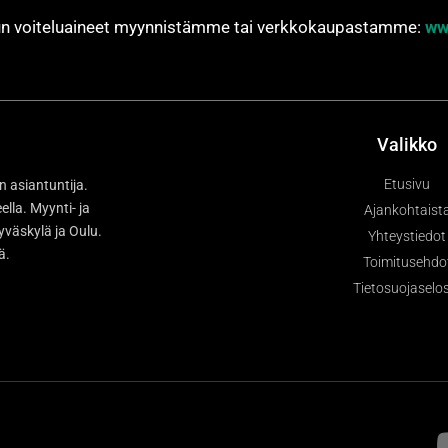
jun voiteluaineet myynnistämme tai verkkokaupastamme:
ww
Valikko
Etusivu
n asiantuntija.
la. Myynti- ja
Ajankohtaist
väskylä ja Oulu.
Yhteystiedot
sä.
Toimitusehdo
Tietosuojaselo