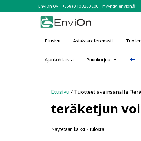
EnviOn Oy | +358 (0)10 3200 200 | myynti@envion.fi
Etusivu
Asiakasreferenssit
Tuotem
Ajankohtaista
Puunkorjuu
Etusivu
/ Tuotteet avainsanalla “ter
teräketjun vo
Näytetään kaikki 2 tulosta