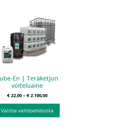
ube-En | Teräketjun
voiteluaine
€
22,00
–
€
2.100,00
Valitse vaihtoehdoista