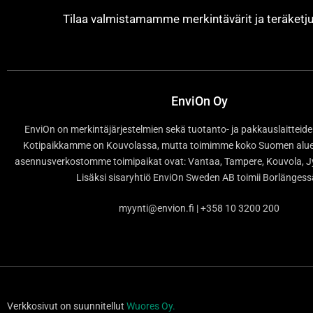
Tilaa valmistamamme merkintävärit ja teräket
EnviOn Oy
EnviOn on merkintäjärjestelmien sekä tuotanto- ja pakkauslaitteide
Kotipaikkamme on Kouvolassa, mutta toimimme koko Suomen alueel
asennusverkostomme toimipaikat ovat: Vantaa, Tampere, Kouvola, Jy
Lisäksi sisaryhtiö EnviOn Sweden AB toimii Borlänges
myynti@envion.fi | +358 10 3200 200
Verkkosivut on suunnitellut
Wuores Oy.