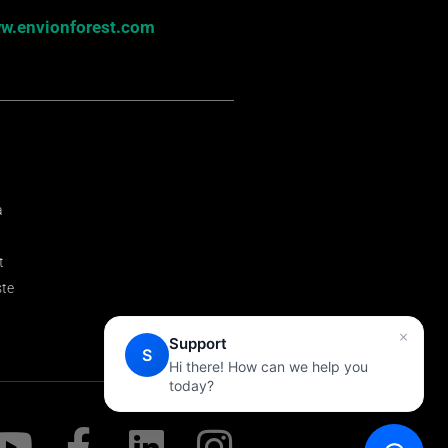
w.envionforest.com
a
t
ste
×
Support
S
Hi there! How can we help you
today?