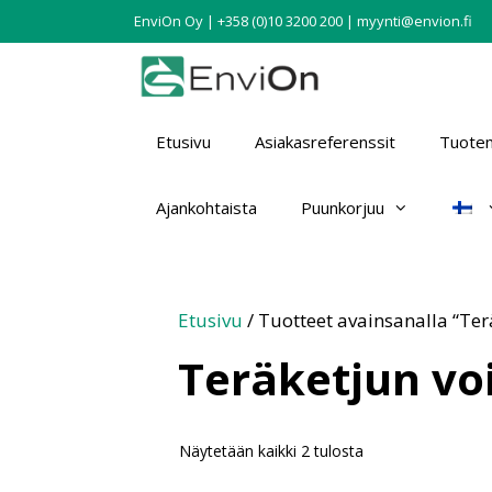
EnviOn Oy | +358 (0)10 3200 200 | myynti@envion.fi
Etusivu
Asiakasreferenssit
Tuotem
Ajankohtaista
Puunkorjuu
Etusivu
/ Tuotteet avainsanalla “Ter
Teräketjun vo
Näytetään kaikki 2 tulosta