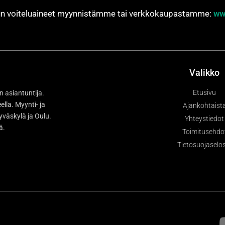
jun voiteluaineet myynnistämme tai verkkokaupastamme:
ww
Valikko
Etusivu
n asiantuntija.
la. Myynti- ja
Ajankohtaist
väskylä ja Oulu.
Yhteystiedot
sä.
Toimitusehdo
Tietosuojaselo