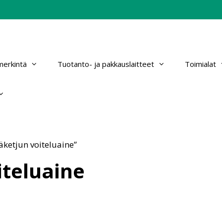
erkintä
Tuotanto- ja pakkauslaitteet
Toimialat
äketjun voiteluaine”
iteluaine