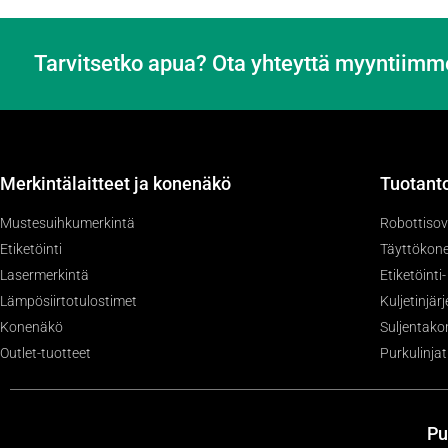
Tarvitsetko apua? Ota yhteyttä myyntiimm
Merkintälaitteet ja konenäkö
Tuotanto
Mustesuihkumerkintä
Robottisov
Etiketöinti
Täyttökone
Lasermerkintä
Etiketöinti
Lämpösiirtotulostimet
Kuljetinjär
Konenäkö
Suljentako
Outlet-tuotteet
Purkulinjat
Pu