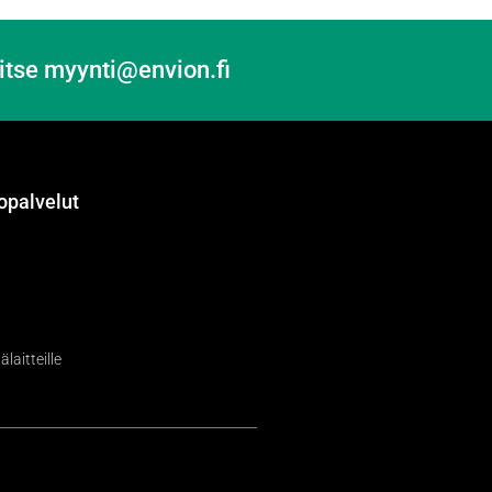
itse myynti@envion.fi
opalvelut
laitteille