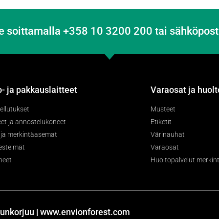
e soittamalla +358 10 3200 200 tai sähköpost
- ja pakkauslaitteet
Varaosat ja huolt
ellutukset
Musteet
et ja annostelukoneet
Etiketit
- ja merkintäasemat
Värinauhat
jestelmät
Varaosat
neet
Huoltopalvelut merkintä
unkorjuu | www.envionforest.com