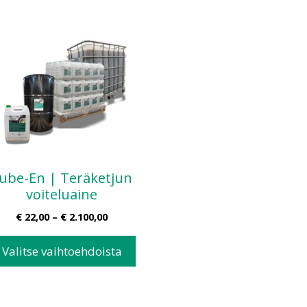
ube-En | Teräketjun
voiteluaine
€
22,00
–
€
2.100,00
Valitse vaihtoehdoista